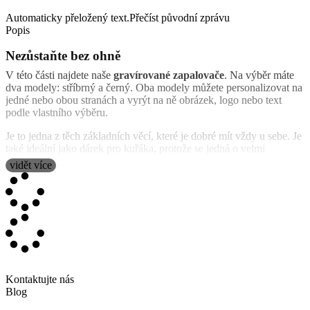
Automaticky přeložený text.
Přečíst původní zprávu
Popis
Nezůstaňte bez ohně
V této části najdete naše
gravírované zapalovače
. Na výběr máte
dva modely: stříbrný a černý. Oba modely můžete personalizovat na
jedné nebo obou stranách a vyrýt na ně obrázek, logo nebo text
podle vlastního výběru.
Je to jedna z těch základních věcí, které je dobré mít vždy u sebe. Je
také ideální jako dárek pro kuřáka, protože se jedná o velmi
elegantní personalizovaný zapalovač, který můžete podrobně popsat
vidět více
jeho jménem. Je třeba ji naplnit benzínem a její použití je velmi
snadné, stačí zvednout víko a otočit ruletou.
Nezbytná výbava do kapsy
Jsou věci, které vám usnadní život, a jednou z nich je zapalovač.
Vždy je dobré mít ji pro jistotu u sebe a nezabírá příliš mnoho místa.
Naše
přizpůsobené postříbřené zapalovače
jsou k tomu ideální.
Vnitřní strana má starobylou povrchovou úpravu a vnější strana má
Kontaktujte nás
lesklý stříbrný povrch.
Blog