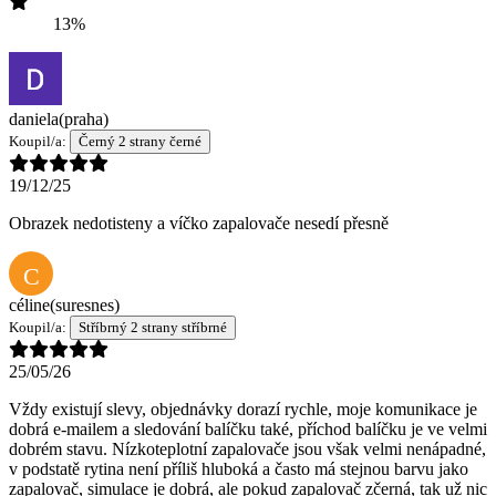
13%
daniela
(praha)
Koupil/a:
Černý 2 strany černé
19/12/25
Obrazek nedotisteny a víčko zapalovače nesedí přesně
C
céline
(suresnes)
Koupil/a:
Stříbrný 2 strany stříbrné
25/05/26
Vždy existují slevy, objednávky dorazí rychle, moje komunikace je
dobrá e-mailem a sledování balíčku také, příchod balíčku je ve velmi
dobrém stavu. Nízkoteplotní zapalovače jsou však velmi nenápadné,
v podstatě rytina není příliš hluboká a často má stejnou barvu jako
zapalovač, simulace je dobrá, ale pokud zapalovač zčerná, tak už nic