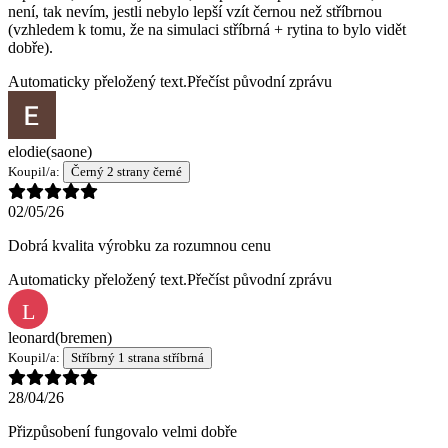
není, tak nevím, jestli nebylo lepší vzít černou než stříbrnou
(vzhledem k tomu, že na simulaci stříbrná + rytina to bylo vidět
dobře).
Automaticky přeložený text.
Přečíst původní zprávu
elodie
(saone)
Koupil/a:
Černý 2 strany černé
02/05/26
Dobrá kvalita výrobku za rozumnou cenu
Automaticky přeložený text.
Přečíst původní zprávu
L
leonard
(bremen)
Koupil/a:
Stříbrný 1 strana stříbrná
28/04/26
Přizpůsobení fungovalo velmi dobře