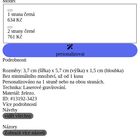
Model
1 strana černá
634 Kč
2 strany černé
761 Kč
personalizovat
Podrobnosti
Rozměry: 3,7 cm (šířka) x 5,7 cm (výška) x 1,5 cm (hloubka)
Bez minimálního množství, už od 1 kusu
Personalizováno na 1 straně nebo na obou stranách.
Technika: Laserové gravírování.
Materiál: železo.
ID: #13192-3423
Více podrobností
Návrhy
vidět všechny
Názory
Zobrazit více názorů