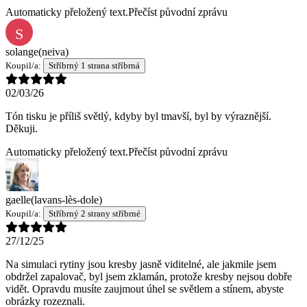
Automaticky přeložený text.
Přečíst původní zprávu
S
solange
(neiva)
Koupil/a:
Stříbrný 1 strana stříbrná
02/03/26
Tón tisku je příliš světlý, kdyby byl tmavší, byl by výraznější.
Děkuji.
Automaticky přeložený text.
Přečíst původní zprávu
gaelle
(lavans-lès-dole)
Koupil/a:
Stříbrný 2 strany stříbrné
27/12/25
Na simulaci rytiny jsou kresby jasně viditelné, ale jakmile jsem
obdržel zapalovač, byl jsem zklamán, protože kresby nejsou dobře
vidět. Opravdu musíte zaujmout úhel se světlem a stínem, abyste
obrázky rozeznali.