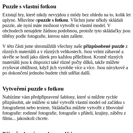
Puzzle s vlastní fotkou
Existují hry, které nikdy nevyjdou z módy bez ohledu na to, kolik let
uplyne. Mluvíme o
puzzle s fotkou
. Všichni jsme někdy skládali
puzzle, ale nyní máte možnost vytvořit si vlastní model. V
obchodech nenajdete žádnou podobnou, protože tyto skládačky jsou
tištěny podle fotografie, kterou nám zašlete.
V této části jsme shromáždili všechny naše
přizpůsobené puzzle
z
různých materiálů a v různých velikostech. Jsou velmi zábavné a
skvěle se hodí jako dárek pro každou příležitost. Kromě různých
materiálů jsou k dispozici také různé počty dílků, takže můžete
zvyšovat obtížnost, když jich vyrobíte více a více. Jsou návykové a
po dokončení jednoho budete chtít udělat další.
Vytvoření puzzle s fotkou
Nabízíme vám předpřipravené šablony, které si můžete rychle
přizpůsobit, ale můžete si také vytvořit vlastní model od začátku s
fotografiemi nebo textem. Skládačku můžete vytvořit z libovolné
fotografie: rodinné fotografie, fotografie s přáteli, krajiny, záběru z
filmu... jakoukoli chcete.