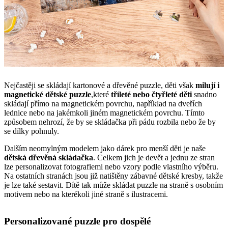
Nejčastěji se skládají kartonové a dřevěné puzzle, děti však
milují i
magnetické dětské puzzle
,které
tříleté nebo čtyřleté děti
snadno
skládají přímo na magnetickém povrchu, například na dveřích
lednice nebo na jakémkoli jiném magnetickém povrchu. Tímto
způsobem nehrozí, že by se skládačka při pádu rozbila nebo že by
se dílky pohnuly.
Dalším neomylným modelem jako dárek pro menší děti je naše
dětská dřevěná skládačka
. Celkem jich je devět a jednu ze stran
lze personalizovat fotografiemi nebo vzory podle vlastního výběru.
Na ostatních stranách jsou již natištěny zábavné dětské kresby, takže
je lze také sestavit. Dítě tak může skládat puzzle na straně s osobním
motivem nebo na kterékoli jiné straně s ilustracemi.
Personalizované puzzle pro dospělé