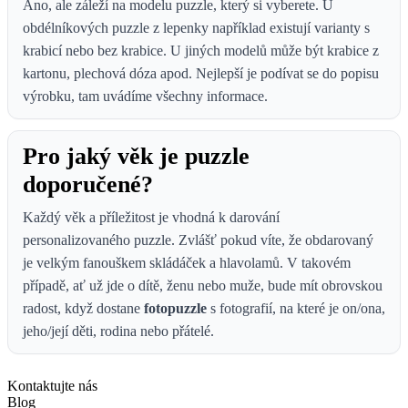
Ano, ale záleží na modelu puzzle, který si vyberete. U
obdélníkových puzzle z lepenky například existují varianty s
krabicí nebo bez krabice. U jiných modelů může být krabice z
kartonu, plechová dóza apod. Nejlepší je podívat se do popisu
výrobku, tam uvádíme všechny informace.
Pro jaký věk je puzzle
doporučené?
Každý věk a příležitost je vhodná k darování
personalizovaného puzzle. Zvlášť pokud víte, že obdarovaný
je velkým fanouškem skládáček a hlavolamů. V takovém
případě, ať už jde o dítě, ženu nebo muže, bude mít obrovskou
radost, když dostane
fotopuzzle
s fotografií, na které je on/ona,
jeho/její děti, rodina nebo přátelé.
Kontaktujte nás
Blog