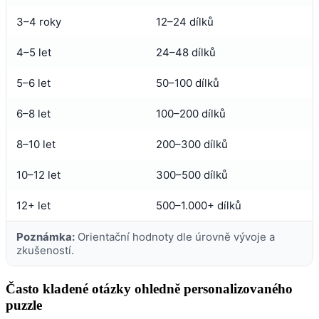
3–4 roky
12–24 dílků
4–5 let
24–48 dílků
5–6 let
50–100 dílků
6–8 let
100–200 dílků
8–10 let
200–300 dílků
10–12 let
300–500 dílků
12+ let
500–1.000+ dílků
Poznámka:
Orientační hodnoty dle úrovně vývoje a
zkušeností.
Často kladené otázky ohledně personalizovaného
puzzle