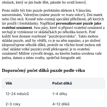
obrázek, který se jim bude líbit, jakmile ho uvidí hotový.
Proto může být foto puzzle perfektním dárkem k Vánocům,
narozeninám, Valentýnu (máme puzzle ve tvaru srdce!), Dni matek
nebo Dni otců. Kromě toho existují speciální příležitosti, při kterých
lze použít i fotohádanky. Například
personalizované puzzle jako
svatební oznámení
. Jsou páry, které si připraví svatební oznámení a
nechají je vytisknout ve skládačkách po několika kusech. Poté
každý host dostane rozebrané "puzzle/pozvánku". Takto mohou
skládat puzzle, aniž by věděli, co je na něm napsáno, a po složení
(doporučujeme několik dílků, protože ne všichni hosté mohou mít
chuť skládat velké puzzle) uvidí překvapení: je to svatební
oznámení! Můžete vytvořit design, na kterém budou uvedena vaše
jména, datum a místo svatby, společná fotografie atd.
Doporučený počet dílků puzzle podle věku
Věk
Počet dílků
12–24 měsíců
1–4 dílky
2–3 roky
4–12 dílků