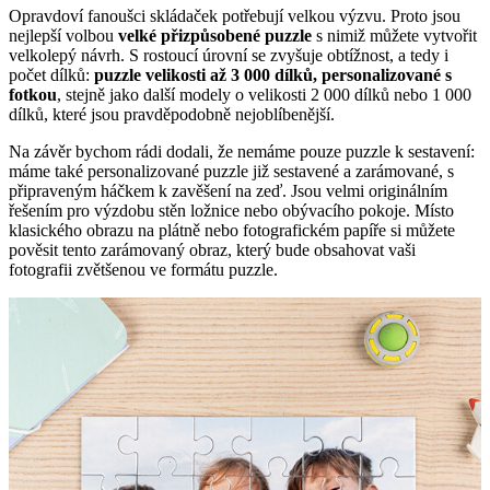
Opravdoví fanoušci skládaček potřebují velkou výzvu. Proto jsou
nejlepší volbou
velké přizpůsobené puzzle
s nimiž můžete vytvořit
velkolepý návrh. S rostoucí úrovní se zvyšuje obtížnost, a tedy i
počet dílků:
puzzle velikosti až 3 000 dílků, personalizované s
fotkou
, stejně jako další modely o velikosti 2 000 dílků nebo 1 000
dílků, které jsou pravděpodobně nejoblíbenější.
Na závěr bychom rádi dodali, že nemáme pouze puzzle k sestavení:
máme také personalizované puzzle již sestavené a zarámované, s
připraveným háčkem k zavěšení na zeď. Jsou velmi originálním
řešením pro výzdobu stěn ložnice nebo obývacího pokoje. Místo
klasického obrazu na plátně nebo fotografickém papíře si můžete
pověsit tento zarámovaný obraz, který bude obsahovat vaši
fotografii zvětšenou ve formátu puzzle.