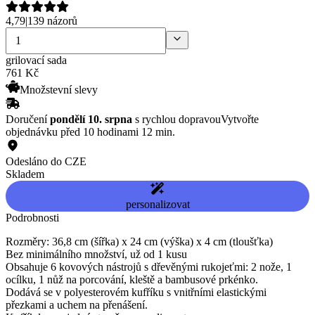
4,79
|
139 názorů
grilovací sada
761
Kč
Množstevní slevy
Doručení
pondělí 10. srpna
s rychlou dopravou
Vytvořte
objednávku před 10 hodinami 12 min.
Odesláno do CZE
Skladem
personalizovat
Podrobnosti
Rozměry: 36,8 cm (šířka) x 24 cm (výška) x 4 cm (tloušťka)
Bez minimálního množství, už od 1 kusu
Obsahuje 6 kovových nástrojů s dřevěnými rukojeťmi: 2 nože, 1
ocílku, 1 nůž na porcování, kleště a bambusové prkénko.
Dodává se v polyesterovém kufříku s vnitřními elastickými
přezkami a uchem na přenášení.