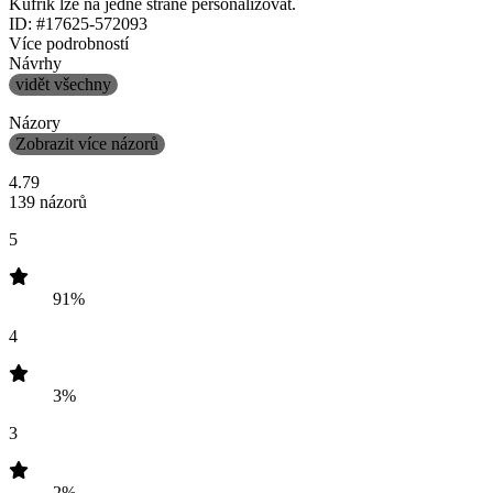
Kufřík lze na jedné straně personalizovat.
ID: #17625-572093
Více podrobností
Návrhy
vidět všechny
Názory
Zobrazit více názorů
4.79
139 názorů
5
91%
4
3%
3
2%