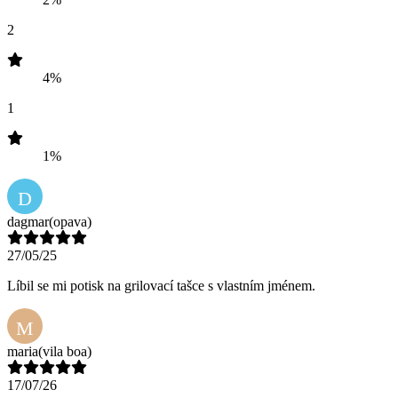
2
4%
1
1%
D
dagmar
(opava)
27/05/25
Líbil se mi potisk na grilovací tašce s vlastním jménem.
M
maria
(vila boa)
17/07/26