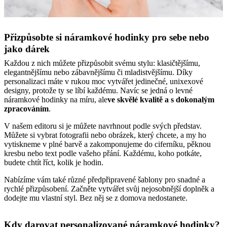
Přizpůsobte si náramkové hodinky pro sebe nebo
jako dárek
Každou z nich můžete přizpůsobit svému stylu: klasičtějšímu,
elegantnějšímu nebo zábavnějšímu či mladistvějšímu. Díky
personalizaci máte v rukou moc vytvářet jedinečné, unixexové
designy, protože ty se líbí každému. Navíc se jedná o levné
náramkové hodinky na míru, ale
ve skvělé kvalitě a s dokonalým
zpracováním
.
V našem editoru si je můžete navrhnout podle svých představ.
Můžete si vybrat fotografii nebo obrázek, který chcete, a my ho
vytiskneme v plné barvě a zakomponujeme do ciferníku, pěknou
kresbu nebo text podle vašeho přání. Každému, koho potkáte,
budete chtít říct, kolik je hodin.
Nabízíme vám také různé předpřipravené šablony pro snadné a
rychlé přizpůsobení. Začněte vytvářet svůj nejosobnější doplněk a
dodejte mu vlastní styl. Bez něj se z domova nedostanete.
Kdy darovat personalizované náramkové hodinky?