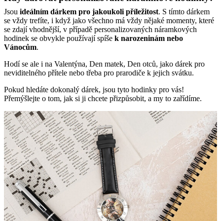
Jsou
ideálním dárkem pro jakoukoli příležitost
. S tímto dárkem
se vždy trefíte, i když jako všechno má vždy nějaké momenty, které
se zdají vhodnější, v případě personalizovaných náramkových
hodinek se obvykle používají spíše
k narozeninám nebo
Vánocům
.
Hodí se ale i na Valentýna, Den matek, Den otců, jako dárek pro
neviditelného přítele nebo třeba pro prarodiče k jejich svátku.
Pokud hledáte dokonalý dárek, jsou tyto hodinky pro vás!
Přemýšlejte o tom, jak si ji chcete přizpůsobit, a my to zařídíme.