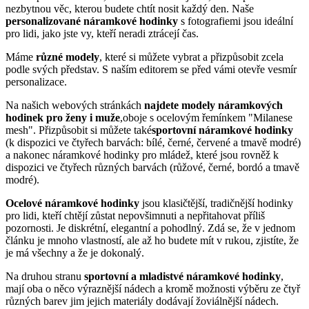
nezbytnou věc, kterou budete chtít nosit každý den. Naše
personalizované náramkové hodinky
s fotografiemi jsou ideální
pro lidi, jako jste vy, kteří neradi ztrácejí čas.
Máme
různé modely
, které si můžete vybrat a přizpůsobit zcela
podle svých představ. S naším editorem se před vámi otevře vesmír
personalizace.
Na našich webových stránkách
najdete modely náramkových
hodinek pro ženy i muže
,oboje s ocelovým řemínkem "Milanese
mesh". Přizpůsobit si můžete také
sportovní náramkové hodinky
(k dispozici ve čtyřech barvách: bílé, černé, červené a tmavě modré)
a nakonec náramkové hodinky pro mládež, které jsou rovněž k
dispozici ve čtyřech různých barvách (růžové, černé, bordó a tmavě
modré).
Ocelové náramkové hodinky
jsou klasičtější, tradičnější hodinky
pro lidi, kteří chtějí zůstat nepovšimnuti a nepřitahovat příliš
pozornosti. Je diskrétní, elegantní a pohodlný. Zdá se, že v jednom
článku je mnoho vlastností, ale až ho budete mít v rukou, zjistíte, že
je má všechny a že je dokonalý.
Na druhou stranu
sportovní a mladistvé náramkové hodinky
,
mají oba o něco výraznější nádech a kromě možnosti výběru ze čtyř
různých barev jim jejich materiály dodávají žoviálnější nádech.