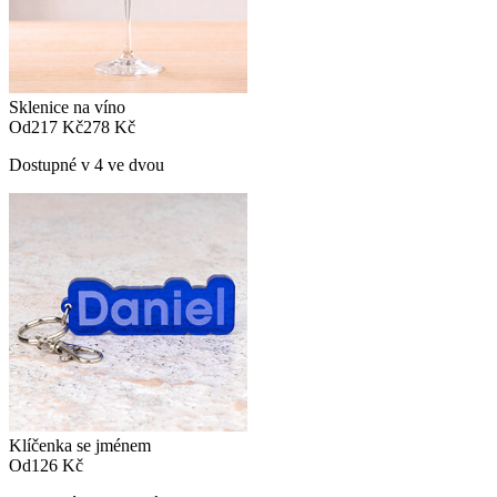
Sklenice na víno
Od
217 Kč
278 Kč
Dostupné v 4 ve dvou
Klíčenka se jménem
Od
126 Kč