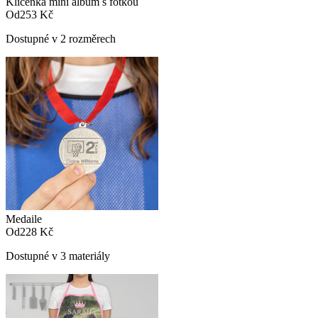
Klíčenka mini album s fotkou
Od
253 Kč
Dostupné v 2 rozměrech
Medaile
Od
228 Kč
Dostupné v 3 materiály