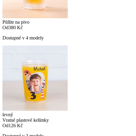
Půllitr na pivo
Od
380 Kč
Dostupné v 4 modely
levný
Vratné plastové kelímky
Od
126 Kč
Dostupné v 3 modely