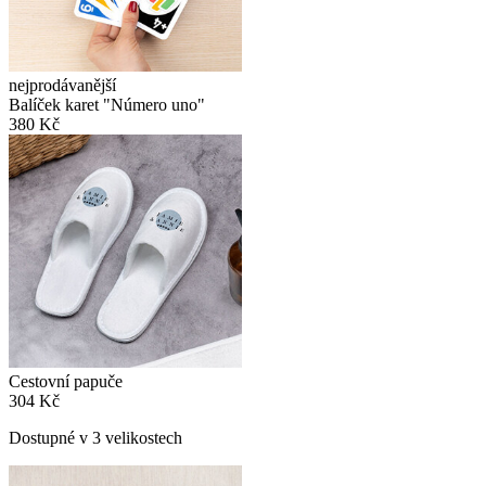
nejprodávanější
Balíček karet "Número uno"
380 Kč
Cestovní papuče
304 Kč
Dostupné v 3 velikostech