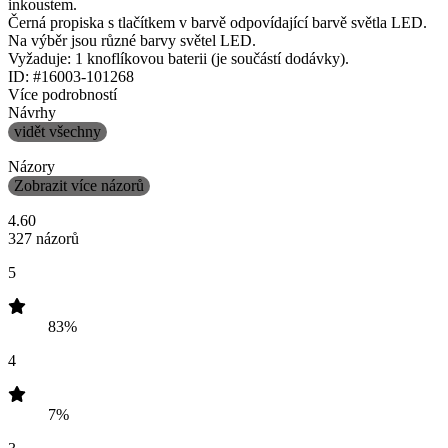
inkoustem.
Černá propiska s tlačítkem v barvě odpovídající barvě světla LED.
Na výběr jsou různé barvy světel LED.
Vyžaduje: 1 knoflíkovou baterii (je součástí dodávky).
ID: #16003-101268
Více podrobností
Návrhy
vidět všechny
Názory
Zobrazit více názorů
4.60
327 názorů
5
83%
4
7%