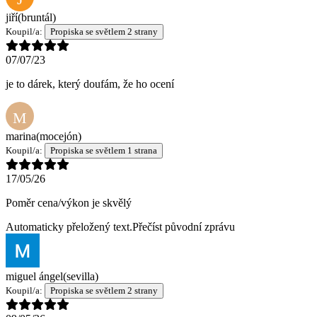
jiří
(bruntál)
Koupil/a:
Propiska se světlem 2 strany
07/07/23
je to dárek, který doufám, že ho ocení
M
marina
(mocejón)
Koupil/a:
Propiska se světlem 1 strana
17/05/26
Poměr cena/výkon je skvělý
Automaticky přeložený text.
Přečíst původní zprávu
miguel ángel
(sevilla)
Koupil/a:
Propiska se světlem 2 strany