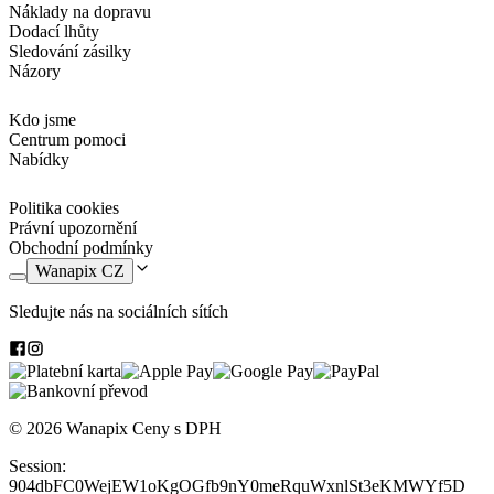
Náklady na dopravu
Dodací lhůty
Sledování zásilky
Názory
Kdo jsme
Centrum pomoci
Nabídky
Politika cookies
Právní upozornění
Obchodní podmínky
Wanapix CZ
Sledujte nás na sociálních sítích
© 2026 Wanapix
Ceny s DPH
Session:
904dbFC0WejEW1oKgOGfb9nY0meRquWxnlSt3eKMWYf5D