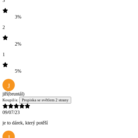
3
3%
2
2%
1
5%
J
jiří
(bruntál)
Koupil/a:
Propiska se světlem 2 strany
09/07/23
je to dárek, který potěší
J