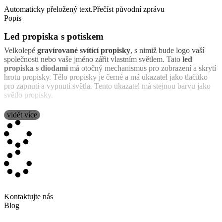
Automaticky přeložený text.
Přečíst původní zprávu
Popis
Led propiska s potiskem
Velkolepé
gravírované svítící propisky
, s nimiž bude logo vaší
společnosti nebo vaše jméno zářit vlastním světlem. Tato
led
propiska s diodami
má otočný mechanismus pro zobrazení a skrytí
hrotu propisky. Tělo propisky je černé a má ukazatel jako tlačítko
pro zapnutí a vypnutí světla. Tento ukazatel má stejnou barvu jako
světlo propisky.
Tyto propisky lze personalizovat
laserovým gravírováním
, takže
vidět více
můžete nahrát libovolný design, logo, obrázek nebo text. Tato
personalizovaná část se po zapnutí světla originálně rozsvítí a
vytvoří velmi působivý výsledek.
Díky svým vlastnostem je tento typ propisek velmi oblíbený jako
iremní dárky, merchandising, akce a reklama
. Neexistuje však
žádný požadavek na minimální objednávku, takže je lze zakoupit
online i od jednoho kusu jako dárek pro přítele nebo člena rodiny.
Kontaktujte nás
Propiska vyžaduje
1 knoflíkovou baterii
, která je součástí propisky.
Blog