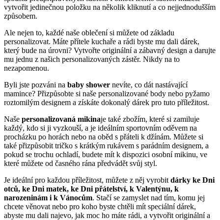
vytvořit jedinečnou položku na několik kliknutí a co nejjednodušším
způsobem.
Ale nejen to, každé naše oblečení si můžete od základu
personalizovat. Máte přítele kuchaře a rádi byste mu dali dárek,
který bude na úrovni? Vytvořte originální a zábavný design a darujte
mu jednu z našich personalizovaných zástěr. Nikdy na to
nezapomenou.
Byli jste pozváni na
baby shower
nevíte, co dát nastávající
mamince? Přizpůsobte si naše personalizované body nebo pyžamo
roztomilým designem a získáte dokonalý dárek pro tuto příležitost.
Naše
personalizovaná mikina
je také zbožím, které si zamiluje
každý, kdo si ji vyzkouší, a je ideálním sportovním oděvem na
procházku po horách nebo na oběd s přáteli k džínám. Můžete si
také přizpůsobit tričko s krátkým rukávem s parádním designem, a
pokud se trochu ochladí, budete mít k dispozici osobní mikinu, ve
které můžete od časného rána předvádět svůj styl.
Je ideální pro každou příležitost, můžete z něj vyrobit
dárky ke Dni
otců, ke Dni matek, ke Dni přátelství, k Valentýnu, k
narozeninám i k Vánocům
. Stačí se zamyslet nad tím, komu jej
chcete věnovat nebo pro koho byste chtěli mít speciální dárek,
abyste mu dali najevo, jak moc ho máte rádi, a vytvořit originální a