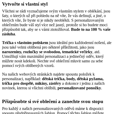
Vytvořte si vlastní styl
Všichni se rádi vyznačujeme svým vlastním stylem v oblékání, jsou
šaty, o kterých už při pohledu na ně víte, že vás definují, a jiné, o
kterých víte, že byste si je nikdy neoblékli. S personalizovaným
oblečením bude váš styl více než jasný, protože si ho budete moci
přizpůsobit tak, aby se s vámi ztotožňoval.
Bude to na 100 % vaše
zásluha
.
Trička s vlastním potiskem
jsou ideální pro každodenní nošení, ale
jsou také velmi oblíbená pro některé příležitosti, jako jsou
narozeniny, rozlučky se svobodou, tematické večírky
, atd.
Umožňují vám maximální personalizaci a jedinečný oděv, který
můžete nosit kdekoli. Nechte své oblečení mluvit samo za sebe
pomocí svých oblíbených vzorů.
Na našich webových stránkách najdete spoustu položek k
personalizaci, například:
dětská trička, body, dětská pyžama,
trička pro dospělé, mikiny, zástěry
a dokonce i jednu z našich
novinek, kterou si všichni oblíbili,
personalizované ponožky
.
Přizpůsobte si své oblečení a zanechte svou stopu
Pro každý z našich personalizovaných oděvů máme k dispozici
spoustu předpřipravených šablon. Pomocí těchto šablon můžete