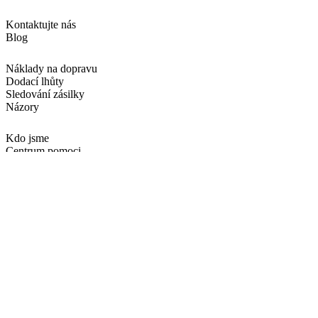
Kontaktujte nás
Blog
Náklady na dopravu
Dodací lhůty
Sledování zásilky
Názory
Kdo jsme
Centrum pomoci
Nabídky
Politika cookies
Právní upozornění
Obchodní podmínky
Wanapix CZ
Sledujte nás na sociálních sítích