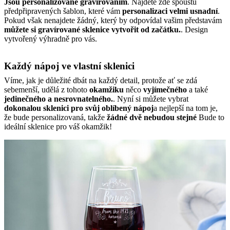
Jsou personalizované gravírováním
. Najdete zde spoustu
předpřipravených šablon, které vám
personalizaci velmi usnadní
.
Pokud však nenajdete žádný, který by odpovídal vašim představám
můžete si gravírované sklenice vytvořit od začátku.
. Design
vytvořený výhradně pro vás.
Každý nápoj ve vlastní sklenici
Víme, jak je důležité dbát na každý detail, protože ať se zdá
sebemenší, udělá z tohoto
okamžiku
něco
vyjímečného
a také
jedinečného a nesrovnatelného.
. Nyní si můžete vybrat
dokonalou sklenici pro svůj oblíbený nápoj
a nejlepší na tom je,
že bude personalizovaná, takže
žádné dvě nebudou stejné
Bude to
ideální sklenice pro váš okamžik!