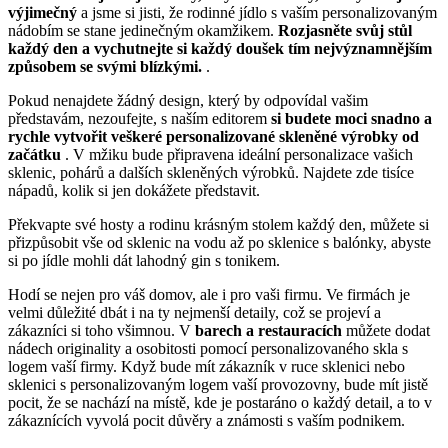
výjimečný
a jsme si jisti, že rodinné jídlo s vaším personalizovaným
nádobím se stane jedinečným okamžikem.
Rozjasněte svůj stůl
každý den a vychutnejte si každý doušek tím nejvýznamnějším
způsobem se svými blízkými.
.
Pokud nenajdete žádný design, který by odpovídal vašim
představám, nezoufejte, s naším editorem
si budete moci snadno a
rychle vytvořit veškeré personalizované skleněné výrobky od
začátku
. V mžiku bude připravena ideální personalizace vašich
sklenic, pohárů a dalších skleněných výrobků. Najdete zde tisíce
nápadů, kolik si jen dokážete představit.
Překvapte své hosty a rodinu krásným stolem každý den, můžete si
přizpůsobit vše od sklenic na vodu až po sklenice s balónky, abyste
si po jídle mohli dát lahodný gin s tonikem.
Hodí se nejen pro váš domov, ale i pro vaši firmu. Ve firmách je
velmi důležité dbát i na ty nejmenší detaily, což se projeví a
zákazníci si toho všimnou. V
barech a restauracích
můžete dodat
nádech originality a osobitosti pomocí personalizovaného skla s
logem vaší firmy. Když bude mít zákazník v ruce sklenici nebo
sklenici s personalizovaným logem vaší provozovny, bude mít jistě
pocit, že se nachází na místě, kde je postaráno o každý detail, a to v
zákaznících vyvolá pocit důvěry a známosti s vaším podnikem.