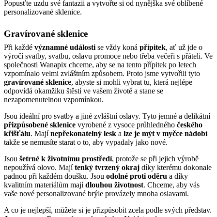
Popusťte uzdu své fantazii a vytvořte si od nynějška své oblíbené
personalizované sklenice.
Gravírované sklenice
Při každé
významné události
se vždy koná
přípitek
, ať už jde o
výročí svatby, svatbu, oslavu promoce nebo třeba večeři s přáteli. Ve
společnosti Wanapix chceme, aby se na tento přípitek po letech
vzpomínalo velmi zvláštním způsobem. Proto jsme vytvořili tyto
gravírované sklenice
, abyste si mohli vybrat tu, která nejlépe
odpovídá okamžiku štěstí ve vašem životě a stane se
nezapomenutelnou vzpomínkou.
Jsou ideální pro svatby a jiné zvláštní oslavy. Tyto jemné a delikátní
přizpůsobené sklenice
vyrobené z vysoce průhledného
českého
křišťálu
. Mají
nepřekonatelný lesk
a
lze je mýt v myčce nádobí
takže se nemusíte starat o to, aby vypadaly jako nové.
Jsou
šetrné k životnímu prostředí
, protože se při jejich výrobě
nepoužívá olovo. Mají
tenký tvrzený okraj
díky kterému dokonale
padnou při každém doušku. Jsou
odolné proti oděru
a díky
kvalitním materiálům mají
dlouhou životnost
. Chceme, aby vás
vaše nové personalizované brýle provázely mnoha oslavami.
A co je nejlepší, můžete si je přizpůsobit zcela podle svých představ.