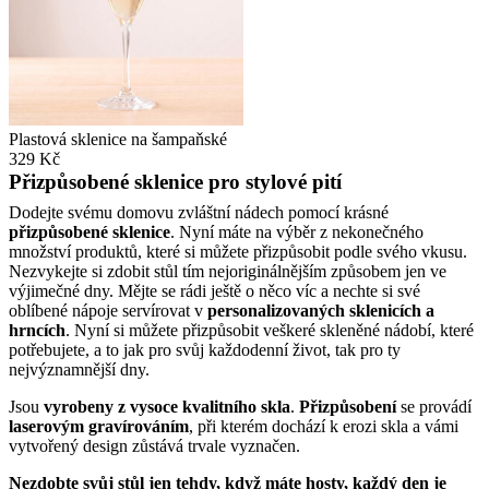
Plastová sklenice na šampaňské
329 Kč
Přizpůsobené sklenice pro stylové pití
Dodejte svému domovu zvláštní nádech pomocí krásné
přizpůsobené sklenice
. Nyní máte na výběr z nekonečného
množství produktů, které si můžete přizpůsobit podle svého vkusu.
Nezvykejte si zdobit stůl tím nejoriginálnějším způsobem jen ve
výjimečné dny. Mějte se rádi ještě o něco víc a nechte si své
oblíbené nápoje servírovat v
personalizovaných sklenicích a
hrncích
. Nyní si můžete přizpůsobit veškeré skleněné nádobí, které
potřebujete, a to jak pro svůj každodenní život, tak pro ty
nejvýznamnější dny.
Jsou
vyrobeny z vysoce kvalitního skla
.
Přizpůsobení
se provádí
laserovým gravírováním
, při kterém dochází k erozi skla a vámi
vytvořený design zůstává trvale vyznačen.
Nezdobte svůj stůl jen tehdy, když máte hosty, každý den je