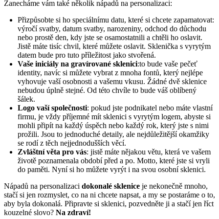
Zanecháme vám také několik nápadů na personalizaci:
Přizpůsobte si ho speciálnímu datu, které si chcete zapamatovat:
výročí svatby, datum svatby, narozeniny, odchod do důchodu
nebo prostě den, kdy jste se osamostatnili a chtěli ho oslavit.
Jistě máte tisíc chvil, které můžete oslavit. Sklenička s vyrytým
datem bude pro tuto příležitost jako stvořená.
Vaše iniciály na gravírované sklenici
:to bude vaše pečeť
identity, navíc si můžete vybrat z mnoha fontů, který nejlépe
vyhovuje vaší osobnosti a vašemu vkusu. Žádné dvě sklenice
nebudou úplně stejné. Od této chvíle to bude váš oblíbený
šálek.
Logo vaší společnosti
: pokud jste podnikatel nebo máte vlastní
firmu, je vždy příjemné mít sklenici s vyrytým logem, abyste si
mohli připít na každý úspěch nebo každý rok, který jste s nimi
prožili. Jsou to jednoduché detaily, ale nejdůležitější okamžiky
se rodí z těch nejjednodušších věcí.
Zvláštní věta pro vás
: jistě máte nějakou větu, která ve vašem
životě poznamenala období před a po. Motto, které jste si vryli
do paměti. Nyní si ho můžete vyrýt i na svou osobní sklenici.
Nápadů na personalizaci
dokonalé sklenice
je nekonečně mnoho,
stačí si jen rozmyslet, co na ni chcete napsat, a my se postaráme o to,
aby byla dokonalá. Připravte si sklenici, pozvedněte ji a stačí jen říct
kouzelné slovo?
Na zdraví!