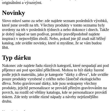
originálními a výraznými.
Novinky
Slovo mluví samo za sebe: zde najdete seznam posledních výrobků,
které jsme uvedli na trh. Všechny produkty v tomto seznamu byly
uvedeny na trh v posledních týdnech a nebo dokonce i dnech. Takže
je dobrý nápad se tam podívat, protože pravděpodobně najdete
inspiraci v nejnovějším zboží. Nebo, pokud jste již znali náš běžný
katalog, zde uvidíte novinky, které si myslíme, že se vám budou
líbit.
Typ dárku
Nakonec zde najdete řadu různých kategorií, které nespadají ani pod
příjemce ani pod speciální příležitosti. Mohou to být dárky řazené
podle jejich materiálu, jako je kategorie "dárky z dřeva", kde uvidíte
pouze produkty vyrobené z celého nebo částečně ekologického
dřeva. Nebo gravírované dárky, kde jsou seskupeny všechny
produkty, jejichž personalizace se provádí přímým gravírováním na
povrch, na rozdíl od většiny katalogu, kde se personalizace provádí
tiskem. Zde tedy uvidíte různé nápady a návrhy nejrůznějšího
druhu.