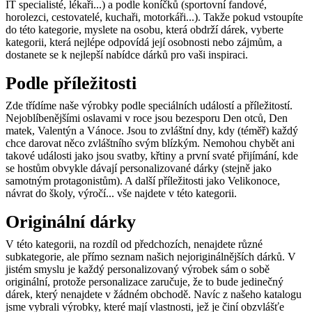
IT specialisté, lékaři...) a podle koníčků (sportovní fandové,
horolezci, cestovatelé, kuchaři, motorkáři...). Takže pokud vstoupíte
do této kategorie, myslete na osobu, která obdrží dárek, vyberte
kategorii, která nejlépe odpovídá její osobnosti nebo zájmům, a
dostanete se k nejlepší nabídce dárků pro vaši inspiraci.
Podle příležitosti
Zde třídíme naše výrobky podle speciálních událostí a příležitostí.
Nejoblíbenějšími oslavami v roce jsou bezesporu Den otců, Den
matek, Valentýn a Vánoce. Jsou to zvláštní dny, kdy (téměř) každý
chce darovat něco zvláštního svým blízkým. Nemohou chybět ani
takové události jako jsou svatby, křtiny a první svaté přijímání, kde
se hostům obvykle dávají personalizované dárky (stejně jako
samotným protagonistům). A další příležitosti jako Velikonoce,
návrat do školy, výročí... vše najdete v této kategorii.
Originální dárky
V této kategorii, na rozdíl od předchozích, nenajdete různé
subkategorie, ale přímo seznam našich nejoriginálnějších dárků. V
jistém smyslu je každý personalizovaný výrobek sám o sobě
originální, protože personalizace zaručuje, že to bude jedinečný
dárek, který nenajdete v žádném obchodě. Navíc z našeho katalogu
jsme vybrali výrobky, které mají vlastnosti, jež je činí obzvlášťe