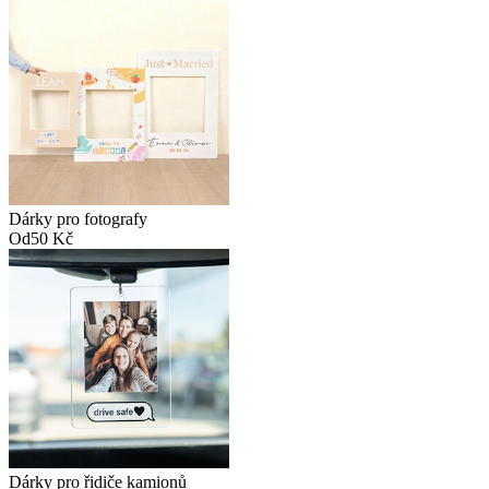
Dárky pro fotografy
Od
50 Kč
Dárky pro řidiče kamionů