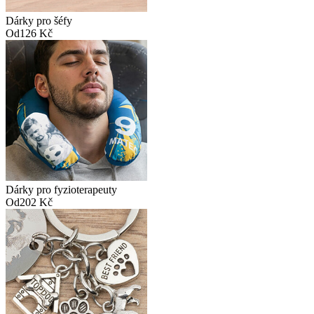
Dárky pro šéfy
Od
126 Kč
Dárky pro fyzioterapeuty
Od
202 Kč