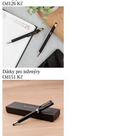
Od
126 Kč
Dárky pro inženýry
Od
151 Kč