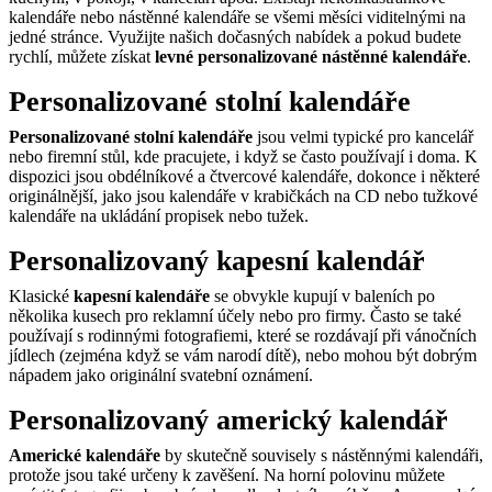
kalendáře nebo nástěnné kalendáře se všemi měsíci viditelnými na
jedné stránce. Využijte našich dočasných nabídek a pokud budete
rychlí, můžete získat
levné personalizované nástěnné kalendáře
.
Personalizované stolní kalendáře
Personalizované stolní kalendáře
jsou velmi typické pro kancelář
nebo firemní stůl, kde pracujete, i když se často používají i doma. K
dispozici jsou obdélníkové a čtvercové kalendáře, dokonce i některé
originálnější, jako jsou kalendáře v krabičkách na CD nebo tužkové
kalendáře na ukládání propisek nebo tužek.
Personalizovaný kapesní kalendář
Klasické
kapesní kalendáře
se obvykle kupují v baleních po
několika kusech pro reklamní účely nebo pro firmy. Často se také
používají s rodinnými fotografiemi, které se rozdávají při vánočních
jídlech (zejména když se vám narodí dítě), nebo mohou být dobrým
nápadem jako originální svatební oznámení.
Personalizovaný americký kalendář
Americké kalendáře
by skutečně souvisely s nástěnnými kalendáři,
protože jsou také určeny k zavěšení. Na horní polovinu můžete