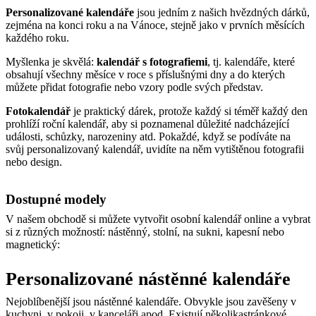
Personalizované kalendáře
jsou jedním z našich hvězdných dárků,
zejména na konci roku a na Vánoce, stejně jako v prvních měsících
každého roku.
Myšlenka je skvělá:
kalendář s fotografiemi
, tj. kalendáře, které
obsahují všechny měsíce v roce s příslušnými dny a do kterých
můžete přidat fotografie nebo vzory podle svých představ.
Fotokalendář
je praktický dárek, protože každý si téměř každý den
prohlíží roční kalendář, aby si poznamenal důležité nadcházející
události, schůzky, narozeniny atd. Pokaždé, když se podíváte na
svůj personalizovaný kalendář, uvidíte na něm vytištěnou fotografii
nebo design.
Dostupné modely
V našem obchodě si můžete vytvořit osobní kalendář online a vybrat
si z různých možností: nástěnný, stolní, na sukni, kapesní nebo
magnetický:
Personalizované nástěnné kalendáře
Nejoblíbenější jsou nástěnné kalendáře. Obvykle jsou zavěšeny v
kuchyni, v pokoji, v kanceláři apod. Existují několikastránkové