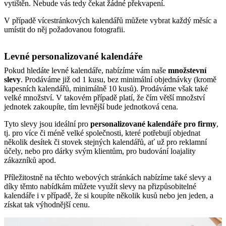
vytištěn. Nebude vás tedy čekat žádné překvapení.
V případě vícestránkových kalendářů můžete vybrat každý měsíc a
umístit do něj požadovanou fotografii.
Levné personalizované kalendáře
Pokud hledáte levné kalendáře, nabízíme vám naše
množstevní
slevy
. Prodáváme již od 1 kusu, bez minimální objednávky (kromě
kapesních kalendářů, minimálně 10 kusů). Prodáváme však také
velké množství. V takovém případě platí, že čím větší množství
jednotek zakoupíte, tím levnější bude jednotková cena.
Tyto slevy jsou ideální pro
personalizované kalendáře pro firmy
,
tj. pro více či méně velké společnosti, které potřebují objednat
několik desítek či stovek stejných kalendářů, ať už pro reklamní
účely, nebo pro dárky svým klientům, pro budování loajality
zákazníků apod.
Příležitostně na těchto webových stránkách nabízíme také slevy a
díky těmto nabídkám můžete využít slevy na přizpůsobitelné
kalendáře i v případě, že si koupíte několik kusů nebo jen jeden, a
získat tak výhodnější cenu.