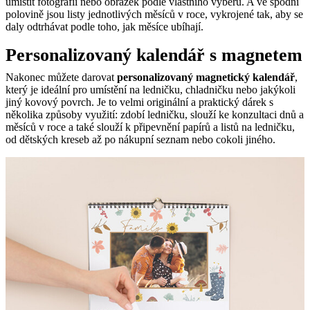
umístit fotografii nebo obrázek podle vlastního výběru. A ve spodní
polovině jsou listy jednotlivých měsíců v roce, vykrojené tak, aby se
daly odtrhávat podle toho, jak měsíce ubíhají.
Personalizovaný kalendář s magnetem
Nakonec můžete darovat
personalizovaný magnetický kalendář
,
který je ideální pro umístění na ledničku, chladničku nebo jakýkoli
jiný kovový povrch. Je to velmi originální a praktický dárek s
několika způsoby využití: zdobí ledničku, slouží ke konzultaci dnů a
měsíců v roce a také slouží k připevnění papírů a listů na ledničku,
od dětských kreseb až po nákupní seznam nebo cokoli jiného.