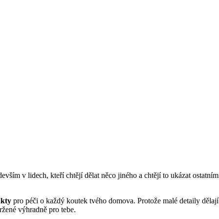
evším v lidech, kteří chtějí dělat něco jiného a chtějí to ukázat ostatní
ukty
pro péči o každý koutek tvého domova. Protože malé detaily dělají 
ržené výhradně pro tebe.