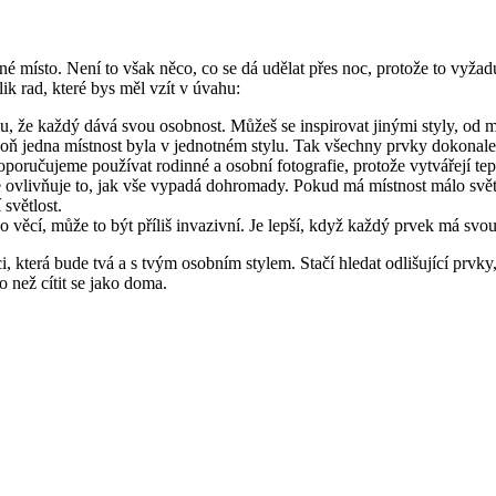
né místo. Není to však něco, co se dá udělat přes noc, protože to vyža
lik rad, které bys měl vzít v úvahu:
mu, že každý dává svou osobnost. Můžeš se inspirovat jinými styly, od m
poň jedna místnost byla v jednotném stylu. Tak všechny prvky dokonal
oručujeme používat rodinné a osobní fotografie, protože vytvářejí tepl
ože ovlivňuje to, jak vše vypadá dohromady. Pokud má místnost málo svě
 světlost.
věcí, může to být příliš invazivní. Je lepší, když každý prvek má svou 
, která bude tvá a s tvým osobním stylem. Stačí hledat odlišující prvky
o než cítit se jako doma.