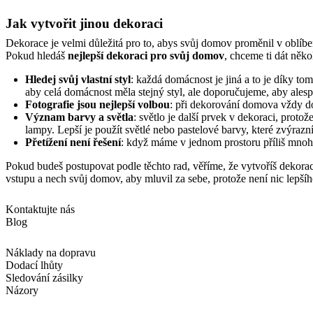
Jak vytvořit jinou dekoraci
Dekorace je velmi důležitá pro to, abys svůj domov proměnil v oblíbe
Pokud hledáš
nejlepší dekoraci pro svůj domov
, chceme ti dát něko
Hledej svůj vlastní styl
: každá domácnost je jiná a to je díky to
aby celá domácnost měla stejný styl, ale doporučujeme, aby ales
Fotografie jsou nejlepší volbou
: při dekorování domova vždy dop
Význam barvy a světla
: světlo je další prvek v dekoraci, prot
lampy. Lepší je použít světlé nebo pastelové barvy, které zvýrazní
Přetížení není řešení
: když máme v jednom prostoru příliš mnoho 
Pokud budeš postupovat podle těchto rad, věříme, že vytvoříš dekoraci
vstupu a nech svůj domov, aby mluvil za sebe, protože není nic lepšíh
Kontaktujte nás
Blog
Náklady na dopravu
Dodací lhůty
Sledování zásilky
Názory