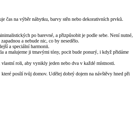
duje čas na výběr nábytku, barvy stěn nebo dekorativních prvků.
inimalistických po barevné, a přizpůsobit je podle sebe. Není nutné,
e zapadnou a nebude nic, co by nesedělo.
ejší a speciální harmonii.
tla a malujeme ji tmavými tóny, pocit bude ponurý, i když přidáme
vlastní roli, aby vynikly jeden nebo dva v každé místnosti.
, které posílí tvůj domov. Udělej dobrý dojem na návštěvy hned při