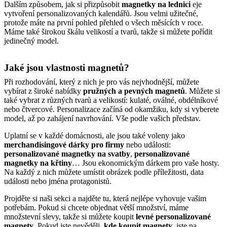
Dalším způsobem, jak si přizpůsobit
magnetky na lednici
eje
vytvoření personalizovaných kalendářů. Jsou velmi užitečné,
protože máte na první pohled přehled o všech měsících v roce.
Máme také širokou škálu velikostí a tvarů, takže si můžete pořídit
jedinečný model.
Jaké jsou vlastnosti magnetů?
Při rozhodování, který z nich je pro vás nejvhodnější, můžete
vybírat z široké nabídky
pružných a pevných magnetů
. Můžete si
také vybrat z různých tvarů a velikostí: kulaté, oválné, obdélníkové
nebo čtvercové. Personalizace začíná od okamžiku, kdy si vyberete
model, až po zahájení navrhování. Vše podle vašich představ.
Uplatní se v každé domácnosti, ale jsou také voleny jako
merchandisingové dárky pro firmy
nebo události:
personalizované magnetky na svatby
,
personalizované
magnetky na křtiny
… Jsou ekonomickým dárkem pro vaše hosty.
Na každý z nich můžete umístit obrázek podle příležitosti, data
události nebo jména protagonistů.
Projděte si naši sekci a najděte tu, která nejlépe vyhovuje vašim
potřebám. Pokud si chcete objednat větší množství, máme
množstevní slevy, takže si můžete koupit
levné personalizované
magnety
. Pokud jste nevěděli,
kde koupit magnety
, jste na