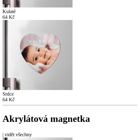
Kulaté
64 Kč
Srdce
64 Kč
Akrylátová magnetka
|
vidět všechny