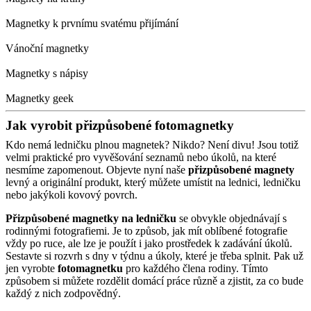
Magnetky k prvnímu svatému přijímání
Vánoční magnetky
Magnetky s nápisy
Magnetky geek
Jak vyrobit přizpůsobené fotomagnetky
Kdo nemá ledničku plnou magnetek? Nikdo? Není divu! Jsou totiž
velmi praktické pro vyvěšování seznamů nebo úkolů, na které
nesmíme zapomenout. Objevte nyní naše
přizpůsobené magnety
levný a originální produkt, který můžete umístit na lednici, ledničku
nebo jakýkoli kovový povrch.
Přizpůsobené magnetky na ledničku
se obvykle objednávají s
rodinnými fotografiemi. Je to způsob, jak mít oblíbené fotografie
vždy po ruce, ale lze je použít i jako prostředek k zadávání úkolů.
Sestavte si rozvrh s dny v týdnu a úkoly, které je třeba splnit. Pak už
jen vyrobte
fotomagnetku
pro každého člena rodiny. Tímto
způsobem si můžete rozdělit domácí práce různě a zjistit, za co bude
každý z nich zodpovědný.