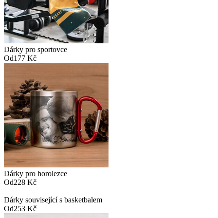
Dárky pro sportovce
Od
177 Kč
Dárky pro horolezce
Od
228 Kč
Dárky související s basketbalem
Od
253 Kč