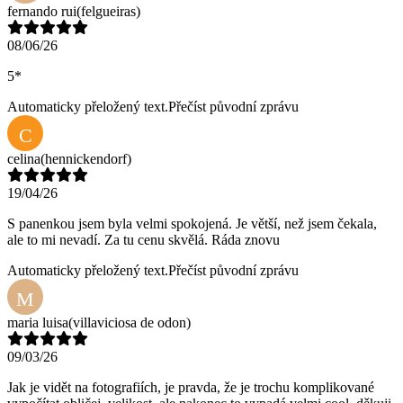
fernando rui
(felgueiras)
08/06/26
5*
Automaticky přeložený text.
Přečíst původní zprávu
C
celina
(hennickendorf)
19/04/26
S panenkou jsem byla velmi spokojená. Je větší, než jsem čekala,
ale to mi nevadí. Za tu cenu skvělá. Ráda znovu
Automaticky přeložený text.
Přečíst původní zprávu
M
maria luisa
(villaviciosa de odon)
09/03/26
Jak je vidět na fotografiích, je pravda, že je trochu komplikované