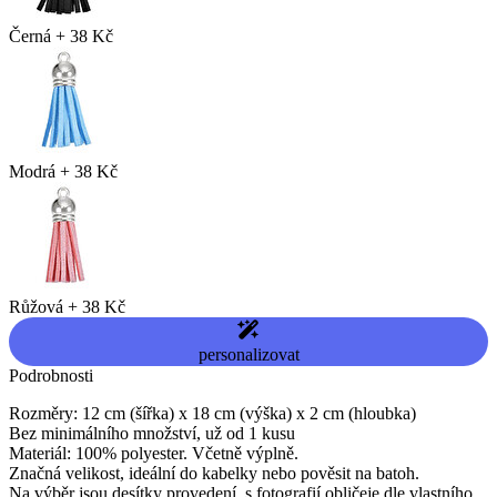
Černá
+
38 Kč
Modrá
+
38 Kč
Růžová
+
38 Kč
personalizovat
Podrobnosti
Rozměry: 12 cm (šířka) x 18 cm (výška) x 2 cm (hloubka)
Bez minimálního množství, už od 1 kusu
Materiál: 100% polyester. Včetně výplně.
Značná velikost, ideální do kabelky nebo pověsit na batoh.
Na výběr jsou desítky provedení, s fotografií obličeje dle vlastního