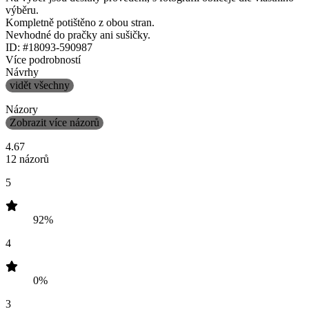
výběru.
Kompletně potištěno z obou stran.
Nevhodné do pračky ani sušičky.
ID: #18093-590987
Více podrobností
Návrhy
vidět všechny
Názory
Zobrazit více názorů
4.67
12 názorů
5
92%
4
0%
3