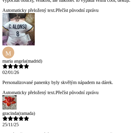
vypočítat obličej, velikost, ale nakonec to vypadá velmi cool, děkuji.
Automaticky přeložený text.
Přečíst původní zprávu
M
maria angela
(madrid)
02/01/26
Personalizované panenky byly skvělým nápadem na dárek.
Automaticky přeložený text.
Přečíst původní zprávu
gracinda
(ramada)
25/11/25