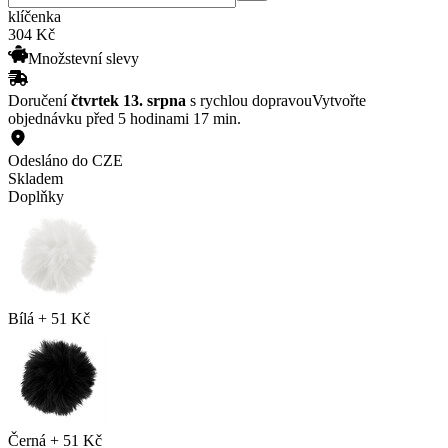
klíčenka
304
Kč
Množstevní slevy
Doručení
čtvrtek 13. srpna
s rychlou dopravou
Vytvořte
objednávku před 5 hodinami 17 min.
Odesláno do CZE
Skladem
Doplňky
Bílá
+
51 Kč
Černá
+
51 Kč