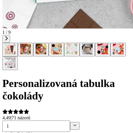
1 / 9
Personalizovaná tabulka
čokolády
4,49
|
71 názorů