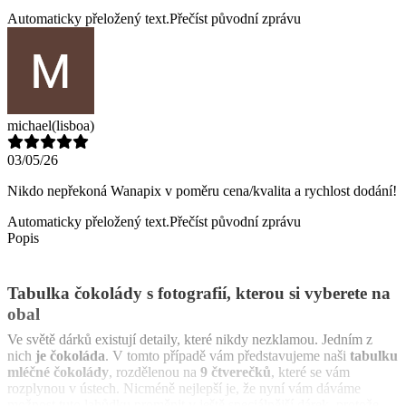
Automaticky přeložený text.
Přečíst původní zprávu
michael
(lisboa)
03/05/26
Nikdo nepřekoná Wanapix v poměru cena/kvalita a rychlost dodání!
Automaticky přeložený text.
Přečíst původní zprávu
Popis
Tabulka čokolády s fotografií, kterou si vyberete na
obal
Ve světě dárků existují detaily, které nikdy nezklamou. Jedním z
nich
je čokoláda
. V tomto případě vám představujeme naši
tabulku
mléčné čokolády
, rozdělenou na
9 čtverečků
, které se vám
rozplynou v ústech. Nicméně nejlepší je, že nyní vám dáváme
možnost tuto lahůdku proměnit v ještě speciálnější dárek, protože