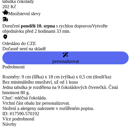
tabulka čokolády
202
Kč
Množstevní slevy
Doručení
pondělí 10. srpna
s rychlou dopravou
Vytvořte
objednávku před 2 hodinami 33 min.
Odesláno do CZE
Dočasně není na skladě
personalizovat
Podrobnosti
Rozměry: 9 cm (šířka) x 18 cm (výška) x 0,5 cm (tloušťka)
Bez minimálního množství, už od 1 kusu
Jedna tabulka je rozdělena na 9 čokoládových čtverečků. Čistá
hmotnost 80 g.
Chuť: mléčná čokoláda.
Vrchní část obalu lze personalizovat.
Složení a alergeny naleznete v rozšířeném popisu.
ID: #17590-570192
Více podrobností
Návrhy