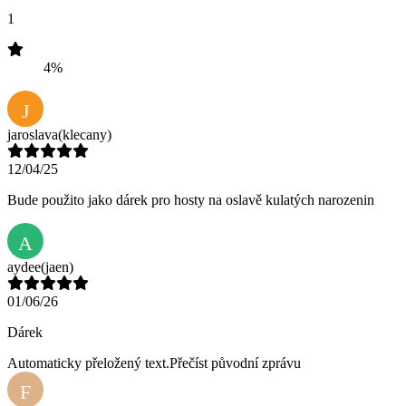
1
4%
J
jaroslava
(klecany)
12/04/25
Bude použito jako dárek pro hosty na oslavě kulatých narozenin
A
aydee
(jaen)
01/06/26
Dárek
Automaticky přeložený text.
Přečíst původní zprávu
F