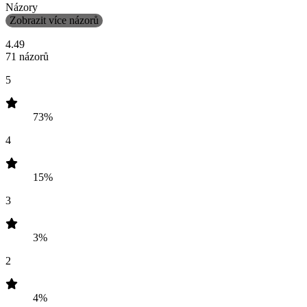
Názory
Zobrazit více názorů
4.49
71 názorů
5
73%
4
15%
3
3%
2
4%