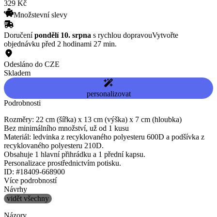
329
Kč
Množstevní slevy
Doručení
pondělí 10. srpna
s rychlou dopravou
Vytvořte
objednávku před 2 hodinami 27 min.
Odesláno do CZE
Skladem
personalizovat
Podrobnosti
Rozměry: 22 cm (šířka) x 13 cm (výška) x 7 cm (hloubka)
Bez minimálního množství, už od 1 kusu
Materiál: ledvinka z recyklovaného polyesteru 600D a podšívka z
recyklovaného polyesteru 210D.
Obsahuje 1 hlavní přihrádku a 1 přední kapsu.
Personalizace prostřednictvím potisku.
ID: #18409-668900
Více podrobností
Návrhy
vidět všechny
Názory