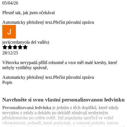
05/04/26
Přesně tak, jak jsem očekával
Automaticky přeložený text.
Přečíst původní zprávu
javi
(cerdanyola del vallès)
28/12/25
Větrovka nevypadá příliš robustně a vzor měl malé kresby, které
nebyly vytištěny správně,
Automaticky přeložený text.
Přečíst původní zprávu
Popis
Navrhněte si svou vlastní personalizovanou ledvinku
Personalizovaná ledvinka
je jedním z těch doplňků, které nikdy
nevyjdou z módy a dekádu po dekádě zůstávají nezbytným
příslušenstvím po celém světě. Její popularita spočívá ve velké
všestrannosti, pohodlí, které poskytuje, a volnosti pohybu, kterou