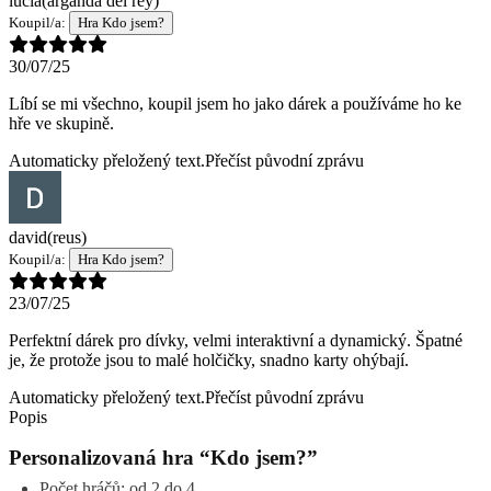
lucia
(arganda del rey)
Koupil/a:
Hra Kdo jsem?
30/07/25
Líbí se mi všechno, koupil jsem ho jako dárek a používáme ho ke
hře ve skupině.
Automaticky přeložený text.
Přečíst původní zprávu
david
(reus)
Koupil/a:
Hra Kdo jsem?
23/07/25
Perfektní dárek pro dívky, velmi interaktivní a dynamický. Špatné
je, že protože jsou to malé holčičky, snadno karty ohýbají.
Automaticky přeložený text.
Přečíst původní zprávu
Popis
Personalizovaná hra “Kdo jsem?”
Počet hráčů: od 2 do 4