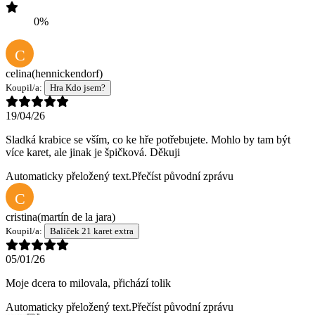
0%
C
celina
(hennickendorf)
Koupil/a:
Hra Kdo jsem?
19/04/26
Sladká krabice se vším, co ke hře potřebujete. Mohlo by tam být
více karet, ale jinak je špičková. Děkuji
Automaticky přeložený text.
Přečíst původní zprávu
C
cristina
(martín de la jara)
Koupil/a:
Balíček 21 karet extra
05/01/26
Moje dcera to milovala, přichází tolik
Automaticky přeložený text.
Přečíst původní zprávu