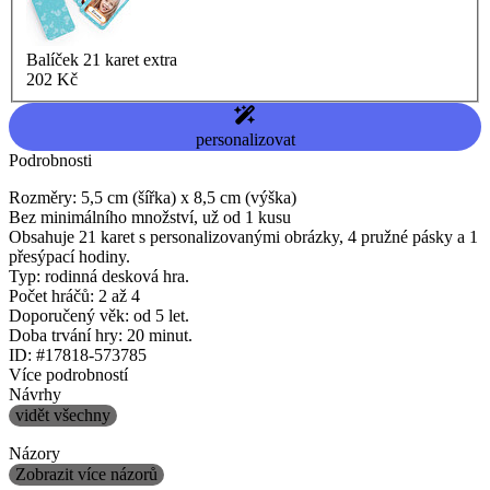
Balíček 21 karet extra
202 Kč
personalizovat
Podrobnosti
Rozměry: 5,5 cm (šířka) x 8,5 cm (výška)
Bez minimálního množství, už od 1 kusu
Obsahuje 21 karet s personalizovanými obrázky, 4 pružné pásky a 1
přesýpací hodiny.
Typ: rodinná desková hra.
Počet hráčů: 2 až 4
Doporučený věk: od 5 let.
Doba trvání hry: 20 minut.
ID: #17818-573785
Více podrobností
Návrhy
vidět všechny
Názory
Zobrazit více názorů