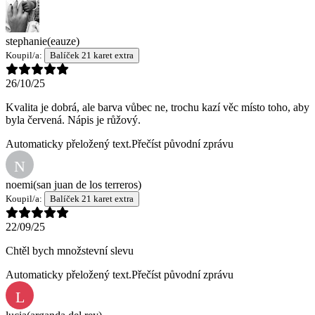
stephanie
(eauze)
Koupil/a:
Balíček 21 karet extra
26/10/25
Kvalita je dobrá, ale barva vůbec ne, trochu kazí věc místo toho, aby
byla červená. Nápis je růžový.
Automaticky přeložený text.
Přečíst původní zprávu
N
noemi
(san juan de los terreros)
Koupil/a:
Balíček 21 karet extra
22/09/25
Chtěl bych množstevní slevu
Automaticky přeložený text.
Přečíst původní zprávu
L