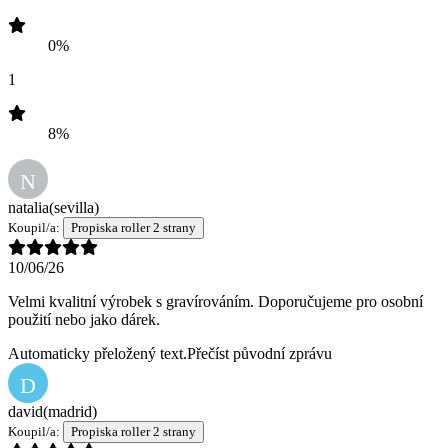
0%
1
8%
N
natalia
(sevilla)
Koupil/a:
Propiska roller 2 strany
10/06/26
Velmi kvalitní výrobek s gravírováním. Doporučujeme pro osobní
použití nebo jako dárek.
Automaticky přeložený text.
Přečíst původní zprávu
D
david
(madrid)
Koupil/a:
Propiska roller 2 strany