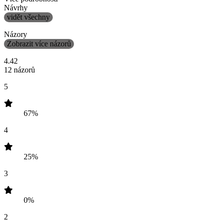
Návrhy
vidět všechny
Názory
Zobrazit více názorů
4.42
12 názorů
5
67%
4
25%
3
0%
2