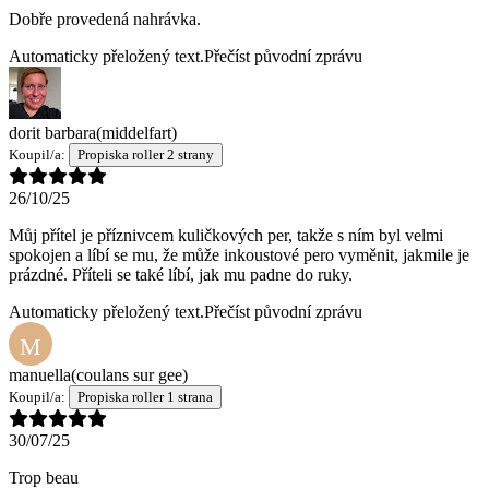
Dobře provedená nahrávka.
Automaticky přeložený text.
Přečíst původní zprávu
dorit barbara
(middelfart)
Koupil/a:
Propiska roller 2 strany
26/10/25
Můj přítel je příznivcem kuličkových per, takže s ním byl velmi
spokojen a líbí se mu, že může inkoustové pero vyměnit, jakmile je
prázdné. Příteli se také líbí, jak mu padne do ruky.
Automaticky přeložený text.
Přečíst původní zprávu
M
manuella
(coulans sur gee)
Koupil/a:
Propiska roller 1 strana
30/07/25
Trop beau