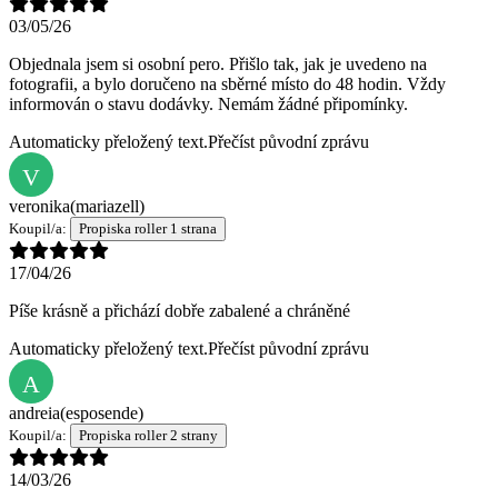
03/05/26
Objednala jsem si osobní pero. Přišlo tak, jak je uvedeno na
fotografii, a bylo doručeno na sběrné místo do 48 hodin. Vždy
informován o stavu dodávky. Nemám žádné připomínky.
Automaticky přeložený text.
Přečíst původní zprávu
V
veronika
(mariazell)
Koupil/a:
Propiska roller 1 strana
17/04/26
Píše krásně a přichází dobře zabalené a chráněné
Automaticky přeložený text.
Přečíst původní zprávu
A
andreia
(esposende)
Koupil/a:
Propiska roller 2 strany
14/03/26