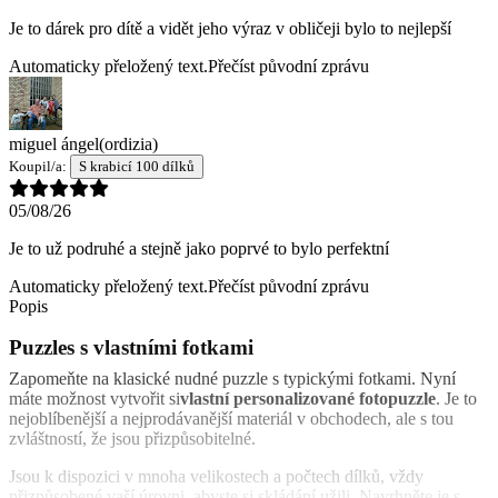
Je to dárek pro dítě a vidět jeho výraz v obličeji bylo to nejlepší
Automaticky přeložený text.
Přečíst původní zprávu
miguel ángel
(ordizia)
Koupil/a:
S krabicí 100 dílků
05/08/26
Je to už podruhé a stejně jako poprvé to bylo perfektní
Automaticky přeložený text.
Přečíst původní zprávu
Popis
Puzzles s vlastními fotkami
Zapomeňte na klasické nudné puzzle s typickými fotkami. Nyní
máte možnost vytvořit si
vlastní personalizované fotopuzzle
. Je to
nejoblíbenější a nejprodávanější materiál v obchodech, ale s tou
zvláštností, že jsou přizpůsobitelné.
Jsou k dispozici v mnoha velikostech a počtech dílků, vždy
přizpůsobené vaší úrovni, abyste si skládání užili. Navrhněte je s