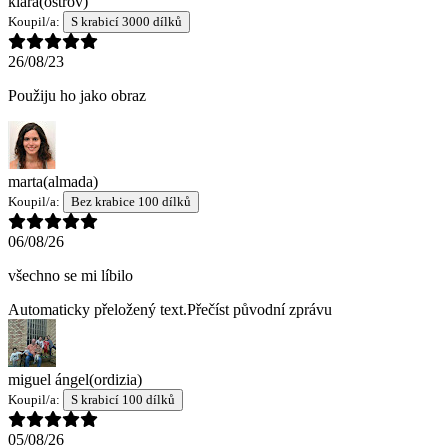
klára
(ostrov)
Koupil/a:
S krabicí 3000 dílků
26/08/23
Použiju ho jako obraz
marta
(almada)
Koupil/a:
Bez krabice 100 dílků
06/08/26
všechno se mi líbilo
Automaticky přeložený text.
Přečíst původní zprávu
miguel ángel
(ordizia)
Koupil/a:
S krabicí 100 dílků
05/08/26