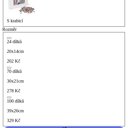
S krabicí
Rozměr
24 dílků
20x14cm
202 Kč
70 dílků
30x21cm
278 Kč
100 dílků
39x26cm
329 Kč