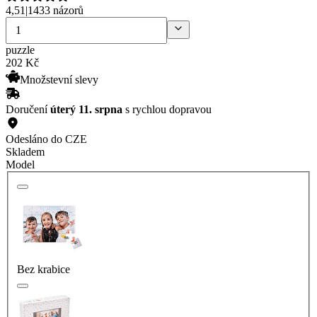
4,51
|
1433 názorů
puzzle
202
Kč
Množstevní slevy
Doručení
úterý 11. srpna
s rychlou dopravou
Odesláno do CZE
Skladem
Model
Bez krabice