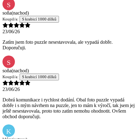
S
soňa
(nachod)
Koupil/a:
S krabicí 1000 dílků
23/06/26
Zatím jsem foto puzzle nesestavovala, ale vypadá dobře.
Doporučuji.
S
soňa
(nachod)
Koupil/a:
S krabicí 1000 dílků
23/06/26
Dobrá komunikace i rychlost dodání. Obal foto puzzle vypadá
dobře i s mým návrhem na puzzle, jen to mám k výročí, tak jsem jej
ještě nesestavovala, proto toto zatím nemohu ohodnotit. Ovšem
obchod doporučuji.
K