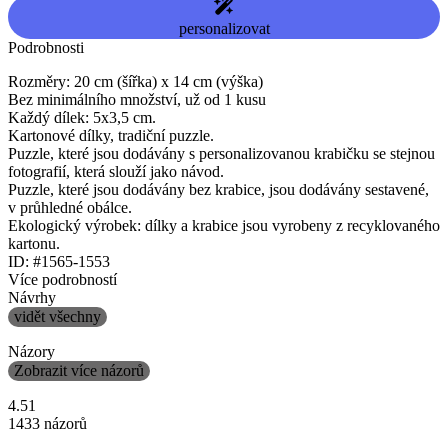
personalizovat
Podrobnosti
Rozměry: 20 cm (šířka) x 14 cm (výška)
Bez minimálního množství, už od 1 kusu
Každý dílek: 5x3,5 cm.
Kartonové dílky, tradiční puzzle.
Puzzle, které jsou dodávány s personalizovanou krabičku se stejnou
fotografií, která slouží jako návod.
Puzzle, které jsou dodávány bez krabice, jsou dodávány sestavené,
v průhledné obálce.
Ekologický výrobek: dílky a krabice jsou vyrobeny z recyklovaného
kartonu.
ID: #1565-1553
Více podrobností
Návrhy
vidět všechny
Názory
Zobrazit více názorů
4.51
1433 názorů