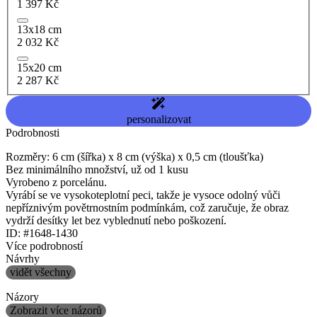
1 397 Kč
13x18 cm
2 032 Kč
15x20 cm
2 287 Kč
personalizovat
Podrobnosti
Rozměry: 6 cm (šířka) x 8 cm (výška) x 0,5 cm (tloušťka)
Bez minimálního množství, už od 1 kusu
Vyrobeno z porcelánu.
Vyrábí se ve vysokoteplotní peci, takže je vysoce odolný vůči
nepříznivým povětrnostním podmínkám, což zaručuje, že obraz
vydrží desítky let bez vyblednutí nebo poškození.
ID: #1648-1430
Více podrobností
Návrhy
vidět všechny
Názory
Zobrazit více názorů