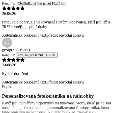
Koupil/a:
Obdélníková (bez rámu) 10x15 cm
26/06/26
Produkt je dobrý, ale ve srovnání s jinými dodavateli, kteří jsou až o
70 % levnější, je příliš drahý
Automaticky přeložený text.
Přečíst původní zprávu
G
georg
(riederberg)
Koupil/a:
Oválná (bez rámu) 9x12 cm
24/06/26
Rychlé doručení
Automaticky přeložený text.
Přečíst původní zprávu
Popis
Personalizovaná fotokeramika na náhrobky
Když jsou vytvářeny vzpomínky na milované osoby, které již nejsou
mezi námi, je častou volbou
personalizovaná fotokeramika,
která
bude umístěna na náhrobek. Na tento podklad, známý jako