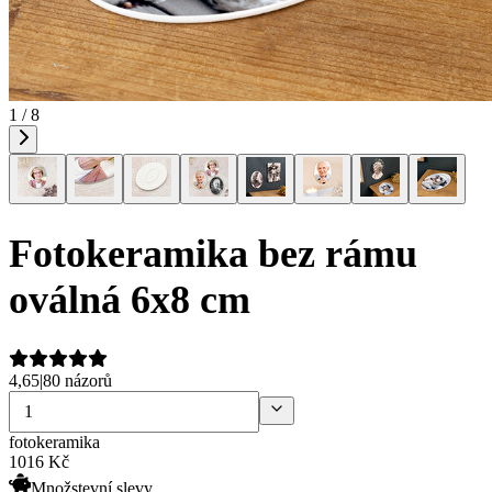
1 / 8
Fotokeramika bez rámu
oválná 6x8 cm
4,65
|
80 názorů
fotokeramika
1016
Kč
Množstevní slevy