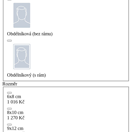
Obdélníková (bez rámu)
Obdélníkový (s rám)
Rozměr
6x8 cm
1 016 Kč
8x10 cm
1 270 Kč
9x12 cm