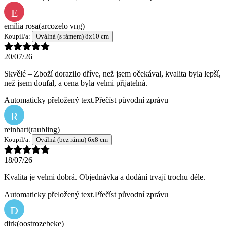
E
emília rosa
(arcozelo vng)
Koupil/a:
Oválná (s rámem) 8x10 cm
20/07/26
Skvělé – Zboží dorazilo dříve, než jsem očekával, kvalita byla lepší,
než jsem doufal, a cena byla velmi přijatelná.
Automaticky přeložený text.
Přečíst původní zprávu
R
reinhart
(raubling)
Koupil/a:
Oválná (bez rámu) 6x8 cm
18/07/26
Kvalita je velmi dobrá. Objednávka a dodání trvají trochu déle.
Automaticky přeložený text.
Přečíst původní zprávu
D
dirk
(oostrozebeke)