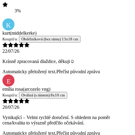
3%
K
kurt
(middelkerke)
Koupil/a:
Obdélníková (bez rámu) 13x18 cm
22/07/26
Krásně zpracovaná dlaždice, děkuji☺️
Automaticky přeložený text.
Přečíst původní zprávu
E
emília rosa
(arcozelo vng)
Koupil/a:
Oválná (s rámem) 8x10 cm
20/07/26
Vynikající – Velmi rychlé doručení. S ohledem na poměr
cena/kvalita to výrazně předčilo očekávání.
Automaticky přeložený text.
Přečíst původní zprávu