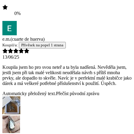
0%
e.m.
(cuarte de huerva)
Koupil/a:
Přívěsek na popel 1 strana
13/06/25
Koupila jsem ho pro svou neteř a ta byla nadšená. Nevěděla jsem,
jestli jsem při tak malé velikosti neudělala návrh s příliš mnoha
prvky, ale dopadlo to skvěle. Navíc je v perfektní malé krabičce jako
dárek a má veškeré potřebné příslušenství k použití. Úspěch.
Automaticky přeložený text.
Přečíst původní zprávu