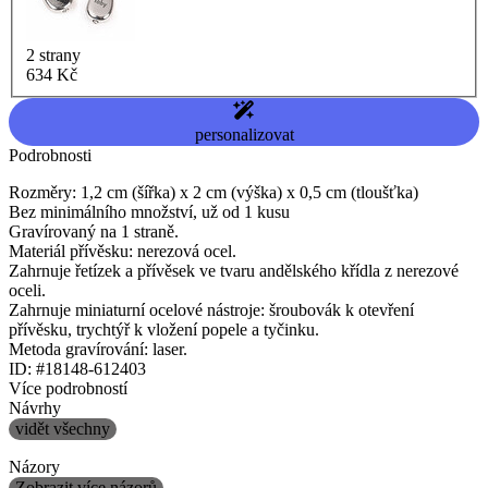
2 strany
634 Kč
personalizovat
Podrobnosti
Rozměry: 1,2 cm (šířka) x 2 cm (výška) x 0,5 cm (tloušťka)
Bez minimálního množství, už od 1 kusu
Gravírovaný na 1 straně.
Materiál přívěsku: nerezová ocel.
Zahrnuje řetízek a přívěsek ve tvaru andělského křídla z nerezové
oceli.
Zahrnuje miniaturní ocelové nástroje: šroubovák k otevření
přívěsku, trychtýř k vložení popele a tyčinku.
Metoda gravírování: laser.
ID: #18148-612403
Více podrobností
Návrhy
vidět všechny
Názory
Zobrazit více názorů