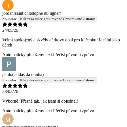
J
jordan
(saint christophe du ligner)
Koupil/a:
Klíčenka srdce gravírované Gravírované 2 strany
24/05/26
Velmi spokojený a skvělý dárkový obal pro klíčenku! Ideální jako
dárek!
Automaticky přeložený text.
Přečíst původní zprávu
paulo
(caldas da rainha)
Koupil/a:
Klíčenka srdce gravírované Gravírované 2 strany
28/02/26
Výborně! Přesně tak, jak jsem si objednal!
Automaticky přeložený text.
Přečíst původní zprávu
M