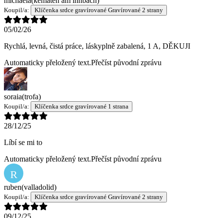
michaela
(kematen am innbach)
Koupil/a:
Klíčenka srdce gravírované Gravírované 2 strany
05/02/26
Rychlá, levná, čistá práce, láskyplně zabalená, 1 A, DĚKUJI
Automaticky přeložený text.
Přečíst původní zprávu
soraia
(trofa)
Koupil/a:
Klíčenka srdce gravírované 1 strana
28/12/25
Líbí se mi to
Automaticky přeložený text.
Přečíst původní zprávu
R
ruben
(valladolid)
Koupil/a:
Klíčenka srdce gravírované Gravírované 2 strany
09/12/25