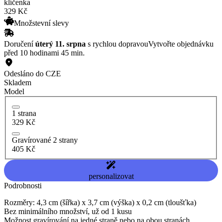
klíčenka
329
Kč
Množstevní slevy
Doručení
úterý 11. srpna
s rychlou dopravou
Vytvořte objednávku
před 10 hodinami 45 min.
Odesláno do CZE
Skladem
Model
1 strana
329 Kč
Gravírované 2 strany
405 Kč
personalizovat
Podrobnosti
Rozměry: 4,3 cm (šířka) x 3,7 cm (výška) x 0,2 cm (tloušťka)
Bez minimálního množství, už od 1 kusu
Možnost gravírování na jedné straně nebo na obou stranách.