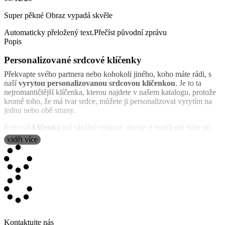
Super pěkné Obraz vypadá skvěle
Automaticky přeložený text.
Přečíst původní zprávu
Popis
Personalizované srdcové klíčenky
Překvapte svého partnera nebo kohokoli jiného, koho máte rádi, s
naší
vyrytou personalizovanou srdcovou klíčenkou
. Je to ta
nejromantičtější klíčenka, kterou najdete v našem katalogu, protože
kromě toho, že má tvar srdce, můžete ji personalizovat vyrytím na
jednu nebo obě strany.
Srdcová
klíčenka
má ideální velikost, abyste ji mohli mít stále při
sobě a snadno najít klíče. Na ní můžete vyrytím zaznamenat cokoli
vidět více
od fotografie po romantický text. Stačí si vybrat, jaký druh vyrytí
chcete (na jednu nebo obě strany) a poté vytvořit tu nejkrásnější
personalizaci.
Výsledek je velmi elegantní, proto doporučujeme tyto detaily při
nejromantičtějších příležitostech, abyste potěšili a překvapili svého
partnera: na Valentýna, výročí nebo narozeniny a další. Začněte
vytvářet nejexkluzivnější model a překvapte ho, protože si to
zaslouží.
Kontaktujte nás