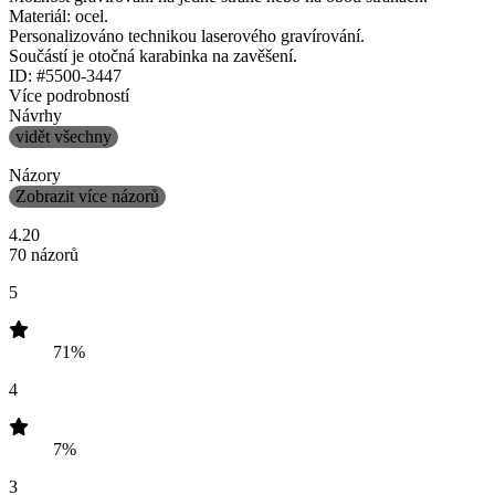
Materiál: ocel.
Personalizováno technikou laserového gravírování.
Součástí je otočná karabinka na zavěšení.
ID: #5500-3447
Více podrobností
Návrhy
vidět všechny
Názory
Zobrazit více názorů
4.20
70 názorů
5
71%
4
7%
3