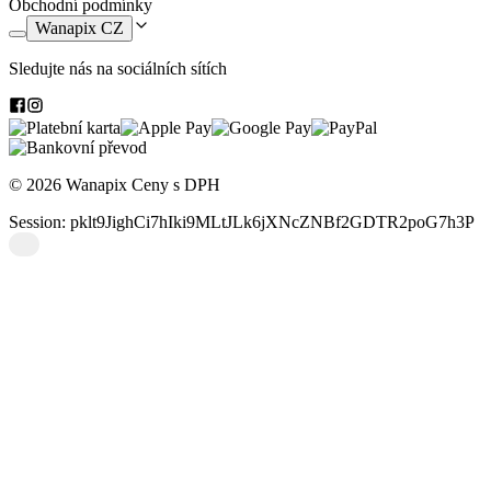
Obchodní podmínky
Wanapix CZ
Sledujte nás na sociálních sítích
© 2026 Wanapix
Ceny s DPH
Session: pklt9JighCi7hIki9MLtJLk6jXNcZNBf2GDTR2poG7h3P