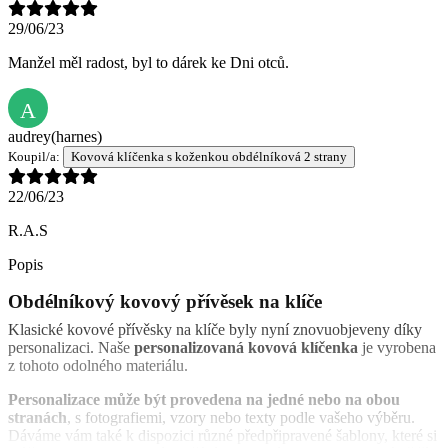
29/06/23
Manžel měl radost, byl to dárek ke Dni otců.
A
audrey
(harnes)
Koupil/a:
Kovová klíčenka s koženkou obdélníková 2 strany
22/06/23
R.A.S
Popis
Obdélníkový kovový přívěsek na klíče
Klasické kovové přívěsky na klíče byly nyní znovuobjeveny díky
personalizaci. Naše
personalizovaná kovová klíčenka
je vyrobena
z tohoto odolného materiálu.
Personalizace může být provedena na jedné nebo na obou
stranách
, s fotografiemi, vzory nebo texty podle vašeho výběru.
Dáváme vám také k dispozici různé předpřipravené šablony, které si