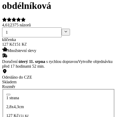
obdélníková
4,61
|
2375 názorů
klíčenka
127
Kč
151 Kč
Množstevní slevy
Doručení
úterý 11. srpna
s rychlou dopravou
Vytvořte objednávku
před 17 hodinami 52 min.
Odesláno do CZE
Skladem
Rozměr
1 strana
2,8x4,3cm
127 Kč
151 Kč