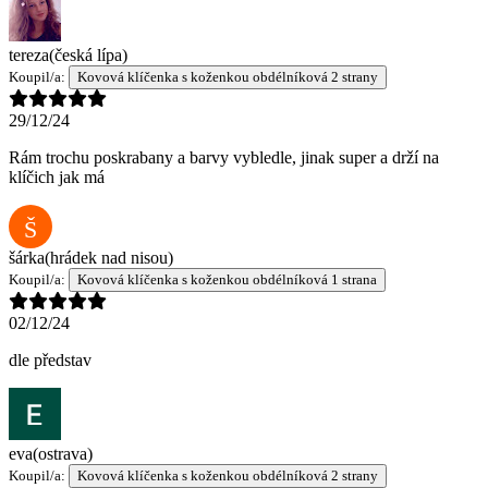
tereza
(česká lípa)
Koupil/a:
Kovová klíčenka s koženkou obdélníková 2 strany
29/12/24
Rám trochu poskrabany a barvy vybledle, jinak super a drží na
klíčich jak má
Š
šárka
(hrádek nad nisou)
Koupil/a:
Kovová klíčenka s koženkou obdélníková 1 strana
02/12/24
dle představ
eva
(ostrava)
Koupil/a:
Kovová klíčenka s koženkou obdélníková 2 strany