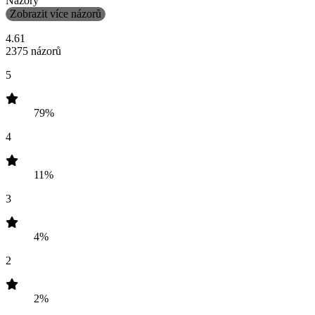
Názory
Zobrazit více názorů
4.61
2375 názorů
5
79%
4
11%
3
4%
2
2%