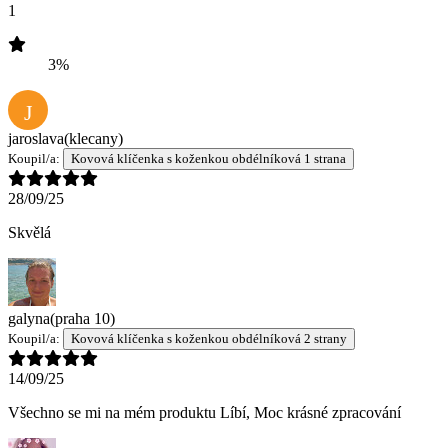
1
3%
J
jaroslava
(klecany)
Koupil/a:
Kovová klíčenka s koženkou obdélníková 1 strana
28/09/25
Skvělá
galyna
(praha 10)
Koupil/a:
Kovová klíčenka s koženkou obdélníková 2 strany
14/09/25
Všechno se mi na mém produktu Líbí, Moc krásné zpracování