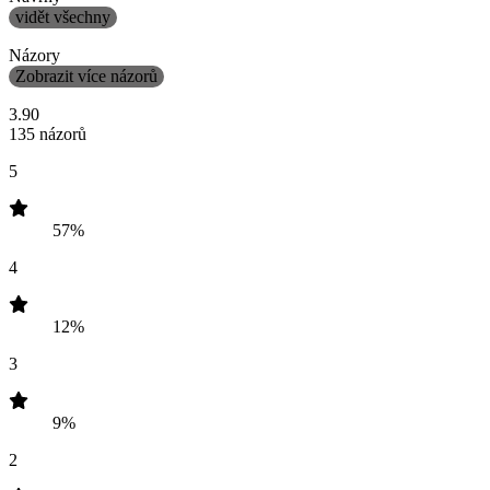
vidět všechny
Názory
Zobrazit více názorů
3.90
135 názorů
5
57%
4
12%
3
9%
2