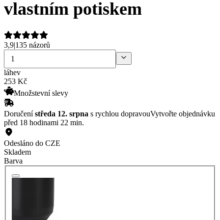
vlastním potiskem
3,9
|
135 názorů
láhev
253
Kč
Množstevní slevy
Doručení
středa 12. srpna
s rychlou dopravou
Vytvořte objednávku
před 18 hodinami 22 min.
Odesláno do CZE
Skladem
Barva