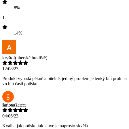
8%
1
14%
kryštof
(uherské hradiště)
12/08/23
Produkt vypadá pěkně a bitelně, jediný problém je tenký bílí pruh na
vrchní části potisku.
Š
šarlota
(žatec)
04/06/23
Kvalita jak potisku tak lahve je naprosto skvělá.