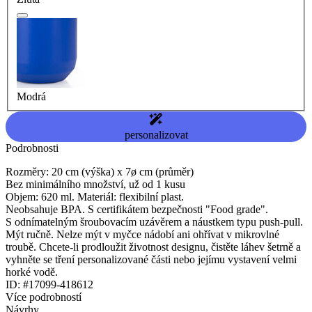
Modrá
personalizovat
Podrobnosti
Rozměry: 20 cm (výška) x 7ø cm (průměr)
Bez minimálního množství, už od 1 kusu
Objem: 620 ml. Materiál: flexibilní plast.
Neobsahuje BPA. S certifikátem bezpečnosti "Food grade".
S odnímatelným šroubovacím uzávěrem a náustkem typu push-pull.
Mýt ručně. Nelze mýt v myčce nádobí ani ohřívat v mikrovlné
troubě. Chcete-li prodloužit životnost designu, čistěte láhev šetrně a
vyhněte se tření personalizované části nebo jejímu vystavení velmi
horké vodě.
ID: #17099-418612
Více podrobností
Návrhy