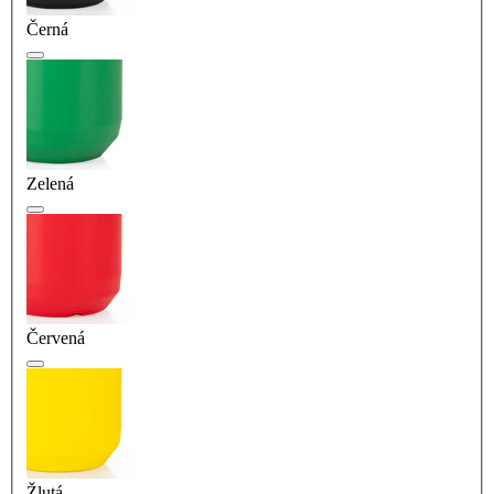
Černá
Zelená
Červená
Žlutá