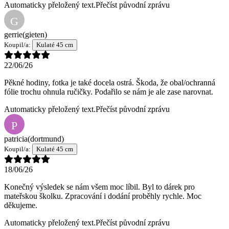
Automaticky přeložený text.
Přečíst původní zprávu
G
gerrie
(gieten)
Koupil/a:
Kulaté 45 cm
22/06/26
Pěkné hodiny, fotka je také docela ostrá. Škoda, že obal/ochranná
fólie trochu ohnula ručičky. Podařilo se nám je ale zase narovnat.
Automaticky přeložený text.
Přečíst původní zprávu
P
patricia
(dortmund)
Koupil/a:
Kulaté 45 cm
18/06/26
Konečný výsledek se nám všem moc líbil. Byl to dárek pro
mateřskou školku. Zpracování i dodání proběhly rychle. Moc
děkujeme.
Automaticky přeložený text.
Přečíst původní zprávu