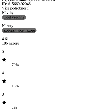
ID: #15669-92046
Více podrobností
Návrhy
vidět všechny
Názory
Zobrazit více názorů
4.61
186 názorů
5
79%
4
13%
3
2%