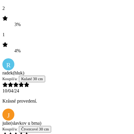
2
3%
1
4%
R
radek
(hluk)
Koupil/a:
Kulaté 30 cm
10/04/24
Krásné provedení.
J
julie
(slavkov u brna)
Koupil/a:
Čtvercové 30 cm