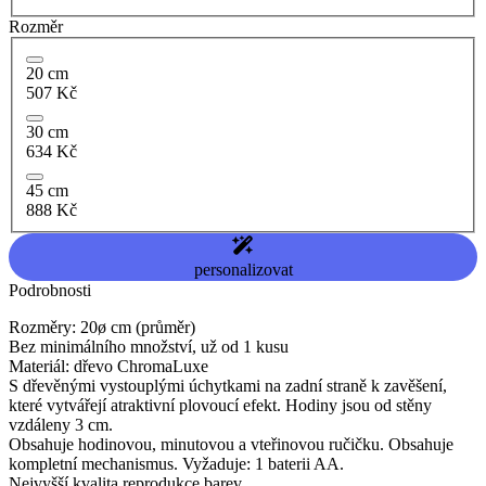
Rozměr
20 cm
507 Kč
30 cm
634 Kč
45 cm
888 Kč
personalizovat
Podrobnosti
Rozměry: 20ø cm (průměr)
Bez minimálního množství, už od 1 kusu
Materiál: dřevo ChromaLuxe
S dřevěnými vystouplými úchytkami na zadní straně k zavěšení,
které vytvářejí atraktivní plovoucí efekt. Hodiny jsou od stěny
vzdáleny 3 cm.
Obsahuje hodinovou, minutovou a vteřinovou ručičku. Obsahuje
kompletní mechanismus. Vyžaduje: 1 baterii AA.
Nejvyšší kvalita reprodukce barev.