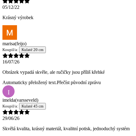
05/12/22
Krásný výrobek
marisa
(feijo)
Koupil/a:
Kulaté 20 cm
16/07/26
Obrázek vypadá skvěle, ale ručičky jsou příliš křehké
Automaticky přeložený text.
Přečíst původní zprávu
I
imelda
(varsseveld)
Koupil/a:
Kulaté 45 cm
29/06/26
Skvělá kvalita, krásný materiál, kvalitní potisk, jednoduchý systém