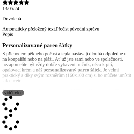
13/05/24
Dovolená
Automaticky přeložený text.
Přečíst původní zprávu
Popis
Personalizované pareo šátky
S příchodem pěkného počasí a tepla nastávají dlouhá odpoledne u
na koupališti nebo na pláži. Ať už jste sami nebo ve společnosti,
nezapomeňte být vždy dobře vybaveni: ručník, něco k pití,
opalovací krém a náš
personalizovaný pareo šátek
. Je velmi
praktický a díky svým rozměrům (160x100 cm) si ho můžete umístit
jak chcete.
Navrhuje se potisk jedné strany a to 100% celého povrchu. Díky
vidět více
tomu si ho můžete přizpůsobit vašemu vkusu a vytvořit koláž
fotografií nebo jednotlivých obrázků nebo textů.
Jak si uvázat pareo šátek
Málo výrobků lze použít v tolika různých formách jako pareo šátek.
V závislosti na vaší velikosti si ho můžete uvázat různými způsoby,