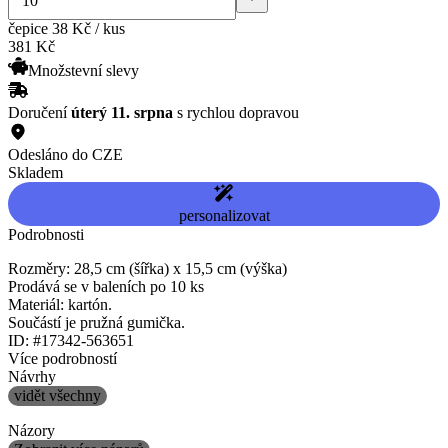
čepice
38 Kč / kus
381
Kč
Množstevní slevy
Doručení
úterý 11. srpna
s rychlou dopravou
Odesláno do CZE
Skladem
personalizovat
Podrobnosti
Rozměry: 28,5 cm (šířka) x 15,5 cm (výška)
Prodává se v baleních po 10 ks
Materiál: kartón.
Součástí je pružná gumička.
ID: #17342-563651
Více podrobností
Návrhy
vidět všechny
Názory