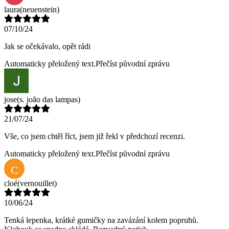
laura
(neuenstein)
07/10/24
Jak se očekávalo, opět rádi
Automaticky přeložený text.
Přečíst původní zprávu
jose
(s. joão das lampas)
21/07/24
Vše, co jsem chtěl říct, jsem již řekl v předchozí recenzi.
Automaticky přeložený text.
Přečíst původní zprávu
C
cloé
(vernouillet)
10/06/24
Tenká lepenka, krátké gumičky na zavázání kolem popruhů.