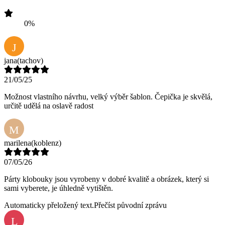
0%
J
jana
(tachov)
21/05/25
Možnost vlastního návrhu, velký výběr šablon. Čepička je skvělá,
určitě udělá na oslavě radost
M
marilena
(koblenz)
07/05/26
Párty klobouky jsou vyrobeny v dobré kvalitě a obrázek, který si
sami vyberete, je úhledně vytištěn.
Automaticky přeložený text.
Přečíst původní zprávu
L