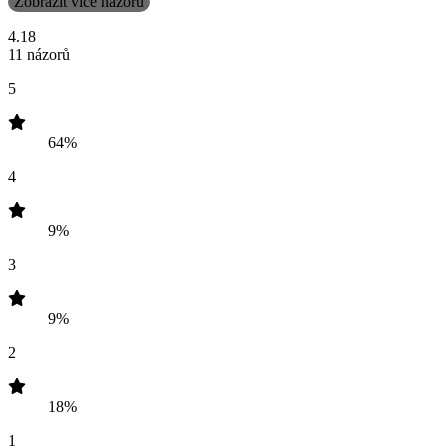
Zobrazit více názorů
4.18
11 názorů
5
64%
4
9%
3
9%
2
18%
1