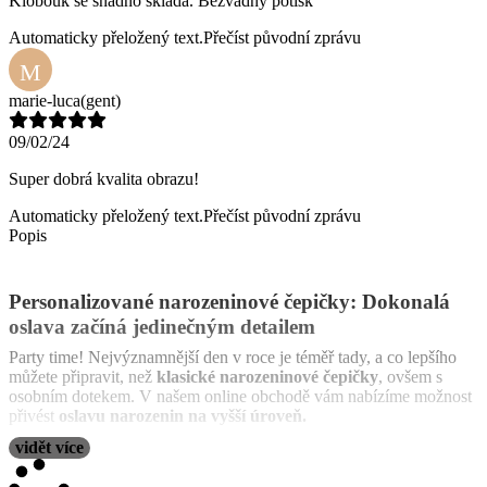
Klobouk se snadno skládá. Bezvadný potisk
Automaticky přeložený text.
Přečíst původní zprávu
M
marie-luca
(gent)
09/02/24
Super dobrá kvalita obrazu!
Automaticky přeložený text.
Přečíst původní zprávu
Popis
Personalizované narozeninové čepičky: Dokonalá
oslava začíná jedinečným detailem
Party time! Nejvýznamnější den v roce je téměř tady, a co lepšího
můžete připravit, než
klasické narozeninové čepičky
, ovšem s
osobním dotekem. V našem online obchodě vám nabízíme možnost
přivést
oslavu narozenin na vyšší úroveň.
vidět více
Tyto personalizované narozeninové čepičky jsou zábavným a
originálním doplňkem pro jakoukoli narozeninovou párty. Jsou