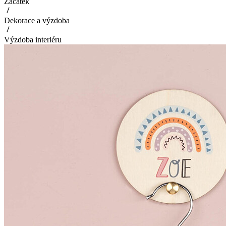
Začátek
Dekorace a výzdoba
Výzdoba interiéru