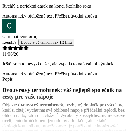
Rychlý a perfektní dárek na konci školního roku
Automaticky přeložený text.
Přečíst původní zprávu
carmina
(benidorm)
Koupil/a:
Dvouvrstvý termohrnek 1,2 litru
11/06/26
Ještě jsem to nevyzkoušel, ale vypadá to na kvalitní výrobek
Automaticky přeložený text.
Přečíst původní zprávu
Popis
Dvouvrstvý termohrnek: váš nejlepší společník na
cesty pro vaše nápoje
Objevte
dvouvstvý termohrnek
, nezbytný doplněk pro všechny,
kteří si chtějí vychutnat své oblíbené nápoje při ideální teplotě, bez
ohledu na to, kde se nacházejí. Vyrobený z
recyklované nerezové
oceli
, tento hrníček není jen odolný a funkční, ale je také
ekologickou volbou, protože omezuje používání jednorázových