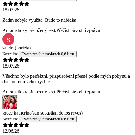
18/07/26
Zatím nebyla využita. Bude to nabídka.
Automaticky přeložený text.
Přečíst původní zprávu
S
sandra
(portela)
Koupil/a:
Dvouvrstvý termohrnek 0,6 litru
18/07/26
Všechno bylo perfektní, přizpůsobení přesně podle mých pokynů a
dodání bylo velmi rychlé.
Automaticky přeložený text.
Přečíst původní zprávu
grace katherine
(san sebastian de los reyes)
Koupil/a:
Dvouvrstvý termohrnek 0,6 litru
12/06/26