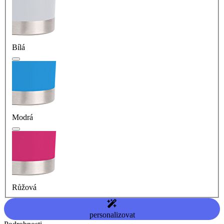
Bílá
Modrá
Růžová
personalizovat