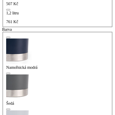
507 Kč
1,2 litru
761 Kč
Barva
Namořnická modrá
Šedá