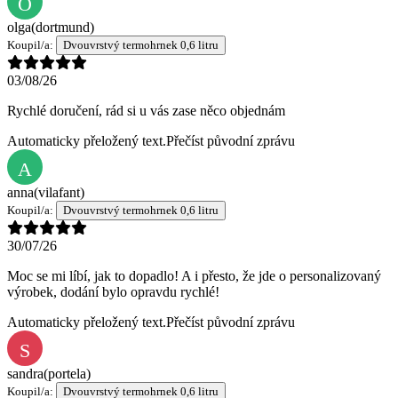
O
olga
(dortmund)
Koupil/a:
Dvouvrstvý termohrnek 0,6 litru
03/08/26
Rychlé doručení, rád si u vás zase něco objednám
Automaticky přeložený text.
Přečíst původní zprávu
A
anna
(vilafant)
Koupil/a:
Dvouvrstvý termohrnek 0,6 litru
30/07/26
Moc se mi líbí, jak to dopadlo! A i přesto, že jde o personalizovaný
výrobek, dodání bylo opravdu rychlé!
Automaticky přeložený text.
Přečíst původní zprávu
S
sandra
(portela)
Koupil/a:
Dvouvrstvý termohrnek 0,6 litru