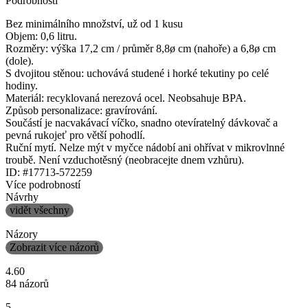
Podrobnosti
Bez minimálního množství, už od 1 kusu
Objem: 0,6 litru.
Rozměry: výška 17,2 cm / průměr 8,8ø cm (nahoře) a 6,8ø cm
(dole).
S dvojitou stěnou: uchovává studené i horké tekutiny po celé
hodiny.
Materiál: recyklovaná nerezová ocel. Neobsahuje BPA.
Způsob personalizace: gravírování.
Součástí je nacvakávací víčko, snadno otevíratelný dávkovač a
pevná rukojeť pro větší pohodlí.
Ruční mytí. Nelze mýt v myčce nádobí ani ohřívat v mikrovlnné
troubě. Není vzduchotěsný (neobracejte dnem vzhůru).
ID: #17713-572259
Více podrobností
Návrhy
vidět všechny
Názory
Zobrazit více názorů
4.60
84 názorů
5