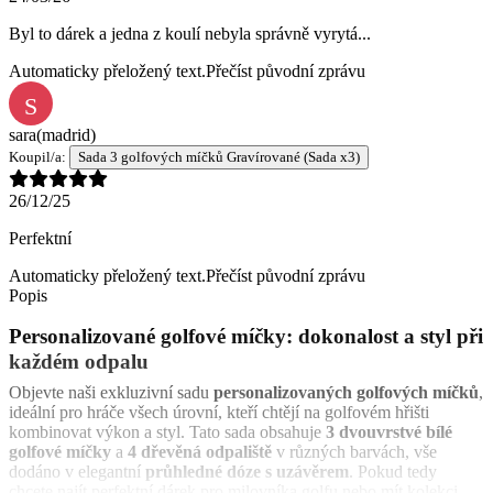
Byl to dárek a jedna z koulí nebyla správně vyrytá...
Automaticky přeložený text.
Přečíst původní zprávu
S
sara
(madrid)
Koupil/a:
Sada 3 golfových míčků Gravírované (Sada x3)
26/12/25
Perfektní
Automaticky přeložený text.
Přečíst původní zprávu
Popis
Personalizované golfové míčky: dokonalost a styl při
každém odpalu
Objevte naši exkluzivní sadu
personalizovaných golfových míčků
,
ideální pro hráče všech úrovní, kteří chtějí na golfovém hřišti
kombinovat výkon a styl. Tato sada obsahuje
3 dvouvrstvé bílé
golfové míčky
a
4 dřevěná odpaliště
v různých barvách, vše
dodáno v elegantní
průhledné dóze s uzávěrem
. Pokud tedy
chcete najít perfektní dárek pro milovníka golfu nebo mít kolekci