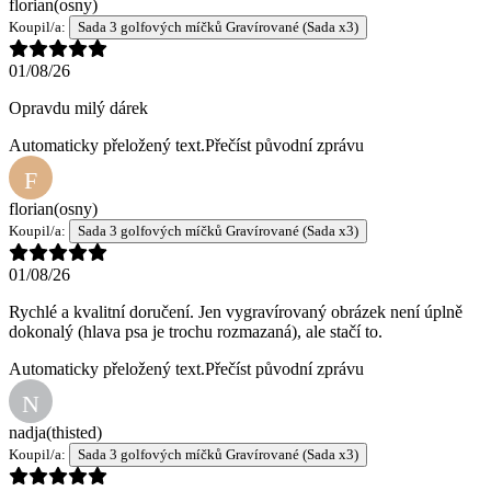
florian
(osny)
Koupil/a:
Sada 3 golfových míčků Gravírované (Sada x3)
01/08/26
Opravdu milý dárek
Automaticky přeložený text.
Přečíst původní zprávu
F
florian
(osny)
Koupil/a:
Sada 3 golfových míčků Gravírované (Sada x3)
01/08/26
Rychlé a kvalitní doručení. Jen vygravírovaný obrázek není úplně
dokonalý (hlava psa je trochu rozmazaná), ale stačí to.
Automaticky přeložený text.
Přečíst původní zprávu
N
nadja
(thisted)
Koupil/a:
Sada 3 golfových míčků Gravírované (Sada x3)