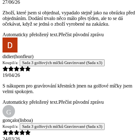
27/06/26
Zboží, které jsem si objednal, vypadalo stejně jako na obrázku před
objednáním. Dodání trvalo něco málo přes týden, ale to se dá
očekávat, když se jedná o zboží vyrobené na zakázku.
Automaticky přeložený text.
Přečíst původní zprávu
didier
(honfleur)
Koupil/a:
Sada 3 golfových míčků Gravírované (Sada x3)
19/04/26
S nákupem pro gravírování křestních jmen na golfové míčky jsem
velmi spokojen.
Automaticky přeložený text.
Přečíst původní zprávu
G
gonçalo
(lisboa)
Koupil/a:
Sada 3 golfových míčků Gravírované (Sada x3)
24/03/26