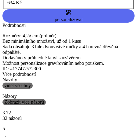
634 Kč
personalizovat
Podrobnosti
Rozměry: 4,2ø cm (průměr)
Bez minimálního množství, už od 1 kusu
Sada obsahuje 3 bílé dvouvrstvé míčky a 4 barevná dřevěná
odpaliště.
Dodáváno v průhledné lahvi s uzávěrem.
Možnost personalizace gravírováním nebo potiskem.
ID: #17747-572300
Více podrobností
Návrhy
vidět všechny
Názory
Zobrazit více názorů
3.72
32 názorů
5