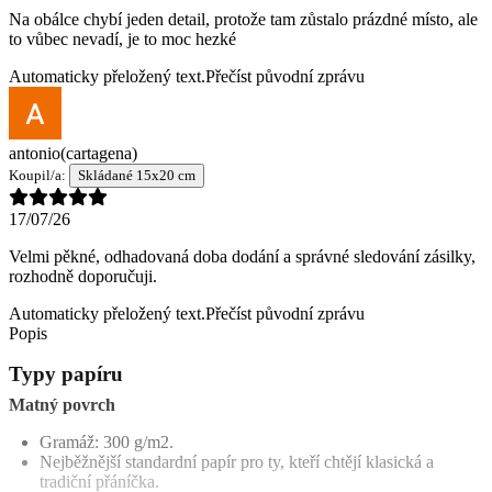
Na obálce chybí jeden detail, protože tam zůstalo prázdné místo, ale
to vůbec nevadí, je to moc hezké
Automaticky přeložený text.
Přečíst původní zprávu
antonio
(cartagena)
Koupil/a:
Skládané 15x20 cm
17/07/26
Velmi pěkné, odhadovaná doba dodání a správné sledování zásilky,
rozhodně doporučuji.
Automaticky přeložený text.
Přečíst původní zprávu
Popis
Typy papíru
Matný povrch
Gramáž: 300 g/m2.
Nejběžnější standardní papír pro ty, kteří chtějí klasická a
tradiční přáníčka.