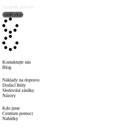
Nazlátlý povrch
vidět více
Gramáž: 300 g/m2 hladký, kovový vzhled.
Elegantní lesklý povrch barvy bílého zlata, ideální pro
nejvýznamnější události.
Třpytivý povrch
Gramáž: 240 g/m2 hladká metalíza.
Podle definice třpytivý znamená "zobrazující nebo odrážející
barvy duhy". Lesklý povrch, který se mění podle toho, jak na
Kontaktujte nás
něj dopadá světlo.
Blog
Lineární povrch
Náklady na dopravu
Gramáž: 250 g/m2.
Dodací lhůty
Papír s moderní jemnou lineární texturou, s velmi lehkým a
Sledování zásilky
decentním lineárním reliéfem.
Názory
Akvarelový povrch
Kdo jsme
Gramáž: 250 g/m2.
Centrum pomoci
Jemná textura s mírným reliéfem podobným akvarelovému
Nabídky
povrchu.