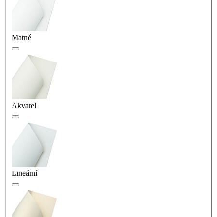
Matné
Akvarel
Lineární