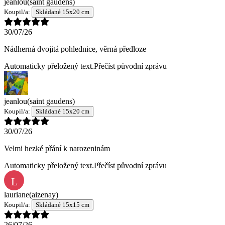
jeanlou
(saint gaudens)
Koupil/a:
Skládané 15x20 cm
30/07/26
Nádherná dvojitá pohlednice, věrná předloze
Automaticky přeložený text.
Přečíst původní zprávu
jeanlou
(saint gaudens)
Koupil/a:
Skládané 15x20 cm
30/07/26
Velmi hezké přání k narozeninám
Automaticky přeložený text.
Přečíst původní zprávu
L
lauriane
(aizenay)
Koupil/a:
Skládané 15x15 cm
26/07/26