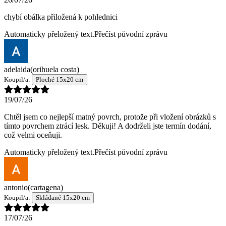
chybí obálka přiložená k pohlednici
Automaticky přeložený text.
Přečíst původní zprávu
adelaida
(orihuela costa)
Koupil/a:
Ploché 15x20 cm
19/07/26
Chtěl jsem co nejlepší matný povrch, protože při vložení obrázků s
tímto povrchem ztrácí lesk. Děkuji! A dodrželi jste termín dodání,
což velmi oceňuji.
Automaticky přeložený text.
Přečíst původní zprávu
antonio
(cartagena)
Koupil/a:
Skládané 15x20 cm
17/07/26