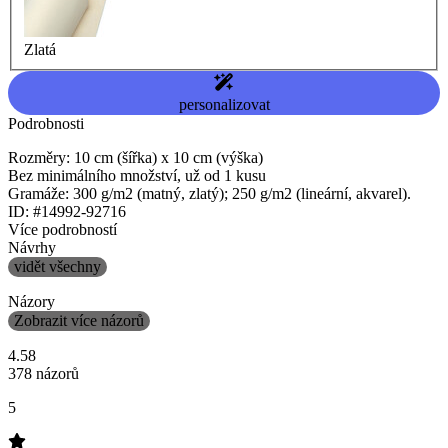
Zlatá
personalizovat
Podrobnosti
Rozměry: 10 cm (šířka) x 10 cm (výška)
Bez minimálního množství, už od 1 kusu
Gramáže: 300 g/m2 (matný, zlatý); 250 g/m2 (lineární, akvarel).
ID: #14992-92716
Více podrobností
Návrhy
vidět všechny
Názory
Zobrazit více názorů
4.58
378 názorů
5