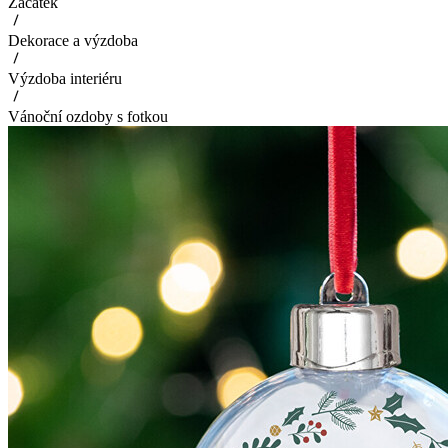
Začátek
Dekorace a výzdoba
Výzdoba interiéru
Vánoční ozdoby s fotkou