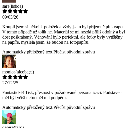
sara
(lisboa)
09/03/26
Koupil jsem si několik položek a vždy jsem byl příjemně překvapen.
V tomto případě už tolik ne. Materiál se mi nezdá příliš odolný a byl
dost poškrábaný. Věnování bylo perfektní, ale fotky byly vytištěny
na papíře, myslela jsem, že budou na fotopapíru.
Automaticky přeložený text.
Přečíst původní zprávu
monica
(alcobaça)
27/12/25
Fantastické! Tisk, přesnost v požadované personalizaci. Podstavec
měl být větší nebo měl mít podpěru.
Automaticky přeložený text.
Přečíst původní zprávu
denise
(faro)