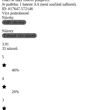
Je potřeba: 1 baterie AA (není součástí zařízení).
ID: #17647-572146
Více podrobností
Návrhy
vidět všechny
Názory
Zobrazit více názorů
3.91
35 názorů
5
46%
4
26%
3