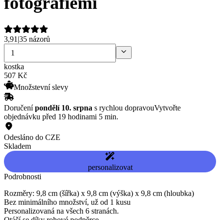
fotografiemi
3,91
|
35 názorů
kostka
507
Kč
Množstevní slevy
Doručení
pondělí 10. srpna
s rychlou dopravou
Vytvořte
objednávku před 19 hodinami 5 min.
Odesláno do CZE
Skladem
personalizovat
Podrobnosti
Rozměry: 9,8 cm (šířka) x 9,8 cm (výška) x 9,8 cm (hloubka)
Bez minimálního množství, už od 1 kusu
Personalizovaná na všech 6 stranách.
Otáčí se díky rohové podpěrce.