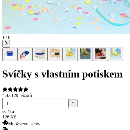
1 / 8
Svíčky s vlastním potiskem
4,43
|
129 názorů
svíčka
126
Kč
Množstevní slevy