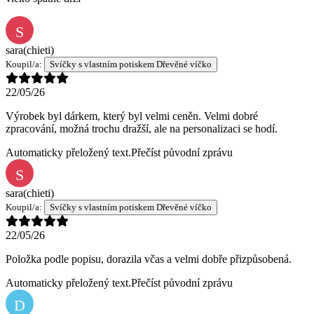
S
sara
(chieti)
Koupil/a:
Svíčky s vlastním potiskem Dřevěné víčko
22/05/26
Výrobek byl dárkem, který byl velmi ceněn. Velmi dobré
zpracování, možná trochu dražší, ale na personalizaci se hodí.
Automaticky přeložený text.
Přečíst původní zprávu
S
sara
(chieti)
Koupil/a:
Svíčky s vlastním potiskem Dřevěné víčko
22/05/26
Položka podle popisu, dorazila včas a velmi dobře přizpůsobená.
Automaticky přeložený text.
Přečíst původní zprávu
D