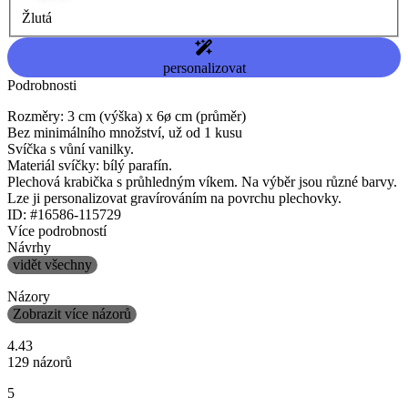
Žlutá
personalizovat
Podrobnosti
Rozměry: 3 cm (výška) x 6ø cm (průměr)
Bez minimálního množství, už od 1 kusu
Svíčka s vůní vanilky.
Materiál svíčky: bílý parafín.
Plechová krabička s průhledným víkem. Na výběr jsou různé barvy.
Lze ji personalizovat gravírováním na povrchu plechovky.
ID: #16586-115729
Více podrobností
Návrhy
vidět všechny
Názory
Zobrazit více názorů
4.43
129 názorů
5