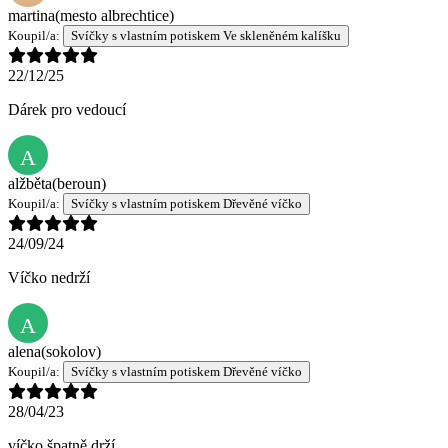
martina
(mesto albrechtice)
Koupil/a:
Svíčky s vlastním potiskem Ve skleněném kalíšku
22/12/25
Dárek pro vedoucí
A
alžběta
(beroun)
Koupil/a:
Svíčky s vlastním potiskem Dřevěné víčko
24/09/24
Víčko nedrží
A
alena
(sokolov)
Koupil/a:
Svíčky s vlastním potiskem Dřevěné víčko
28/04/23
víčko špatně drží