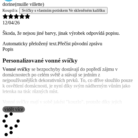
dorine
(muille villette)
Koupil/a:
Svíčky s vlastním potiskem Ve skleněném kalíšku
12/04/26
Škoda, že nejsou jiné barvy, jinak výrobek odpovídá popisu.
Automaticky přeložený text.
Přečíst původní zprávu
Popis
Personalizované vonné svíčky
Vonné svíčky
se bezpochyby dostávají do popředí zájmu v
domácnostech po celém světě a stávají se jedním z
nejpoužívanějších dekorativních prvků. To, co dříve sloužilo pouze
k osvětlení domácnosti, je nyní díky svým nádherným vůním jako
letenka na tisíc různých míst.
Vonné svíčky mají v sobě jakési "kouzlo", protože díky jejich
plameni se nám podaří navodit hřejivou atmosféru domova a
vidět více
zároveň je prostředí prosyceno vůněmi, které vás přenesou na vaše
oblíbené místo.
Chceme být součástí tohoto kouzla. Nyní si můžete vonné svíčky
přizpůsobit a ozdobit jimi jakýkoli kout svého domova nebo mít