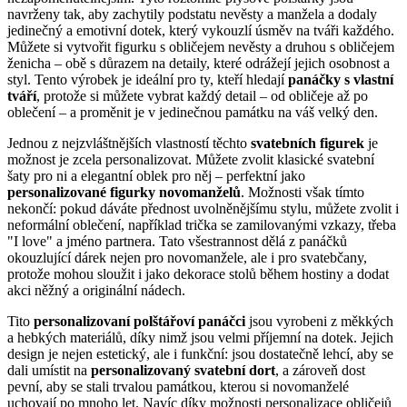
navrženy tak, aby zachytily podstatu nevěsty a manžela a dodaly
jedinečný a emotivní dotek, který vykouzlí úsměv na tváři každého.
Můžete si vytvořit figurku s obličejem nevěsty a druhou s obličejem
ženicha – obě s důrazem na detaily, které odrážejí jejich osobnost a
styl. Tento výrobek je ideální pro ty, kteří hledají
panáčky s vlastní
tváří
, protože si můžete vybrat každý detail – od obličeje až po
oblečení – a proměnit je v jedinečnou památku na váš velký den.
Jednou z nejzvláštnějších vlastností těchto
svatebních figurek
je
možnost je zcela personalizovat. Můžete zvolit klasické svatební
šaty pro ni a elegantní oblek pro něj – perfektní jako
personalizované figurky novomanželů
. Možnosti však tímto
nekončí: pokud dáváte přednost uvolněnějšímu stylu, můžete zvolit i
neformální oblečení, například trička se zamilovanými vzkazy, třeba
"I love" a jméno partnera. Tato všestrannost dělá z panáčků
okouzlující dárek nejen pro novomanžele, ale i pro svatebčany,
protože mohou sloužit i jako dekorace stolů během hostiny a dodat
akci něžný a originální nádech.
Tito
personalizovaní polštářoví panáčci
jsou vyrobeni z měkkých
a hebkých materiálů, díky nimž jsou velmi příjemní na dotek. Jejich
design je nejen estetický, ale i funkční: jsou dostatečně lehcí, aby se
dali umístit na
personalizovaný svatební dort
, a zároveň dost
pevní, aby se stali trvalou památkou, kterou si novomanželé
uchovají po mnoho let. Navíc díky možnosti personalizace obličejů