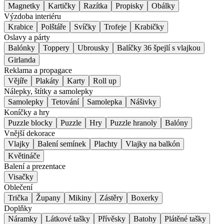
Magnetky
Kartičky
Razítka
Propisky
Obálky
Výzdoba interiéru
Krabice
Polštáře
Svíčky
Trofeje
Krabičky
Oslavy a párty
Balónky
Toppery
Ubrousky
Balíčky 36 špejlí s vlajkou
Girlanda
Reklama a propagace
Vějíře
Plakáty
Karty
Roll up
Nálepky, štítky a samolepky
Samolepky
Tetování
Samolepka
Nášivky
Koníčky a hry
Puzzle blocky
Puzzle
Hry
Puzzle hranoly
Balóny
Vnější dekorace
Vlajky
Balení semínek
Plachty
Vlajky na balkón
Květináče
Balení a prezentace
Visačky
Oblečení
Trička
Župany
Mikiny
Zástěry
Boxerky
Doplňky
Náramky
Látkové tašky
Přívěsky
Batohy
Plátěné tašky