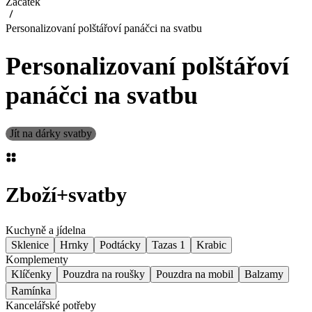
Začátek
Personalizovaní polštářoví panáčci na svatbu
Personalizovaní polštářoví
panáčci na svatbu
Jít na dárky svatby
Zboží
+
svatby
Kuchyně a jídelna
Sklenice
Hrnky
Podtácky
Tazas 1
Krabic
Komplementy
Klíčenky
Pouzdra na roušky
Pouzdra na mobil
Balzamy
Ramínka
Kancelářské potřeby