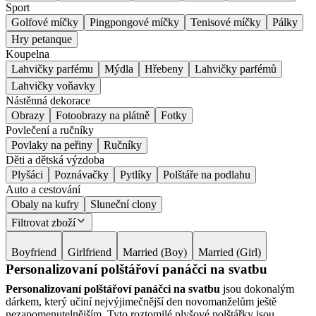
Sport
Golfové míčky
Pingpongové míčky
Tenisové míčky
Pálky
Hry petanque
Koupelna
Lahvičky parfému
Mýdla
Hřebeny
Lahvičky parfémů
Lahvičky voňavky
Nástěnná dekorace
Obrazy
Fotoobrazy na plátně
Fotky
Povlečení a ručníky
Povlaky na peřiny
Ručníky
Děti a dětská výzdoba
Plyšáci
Poznávačky
Pytlíky
Polštáře na podlahu
Auto a cestování
Obaly na kufry
Sluneční clony
Filtrovat zboží
Boyfriend
Girlfriend
Married (Boy)
Married (Girl)
Personalizovaní polštářoví panáčci na svatbu
Personalizovaní polštářoví panáčci na svatbu
jsou dokonalým
dárkem, který učiní nejvýjimečnější den novomanželům ještě
nezapomenutelnějším. Tyto roztomilé plyšové polštářky jsou