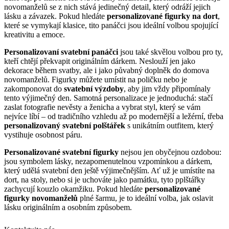
novomanželů se z nich stává jedinečný detail, který odráží jejich
lásku a závazek. Pokud hledáte
personalizované figurky na dort
,
které se vymykají klasice, tito panáčci jsou ideální volbou spojující
kreativitu a emoce.
Personalizovaní svatební panáčci
jsou také skvělou volbou pro ty,
kteří chtějí překvapit originálním dárkem. Neslouží jen jako
dekorace během svatby, ale i jako půvabný doplněk do domova
novomanželů. Figurky můžete umístit na poličku nebo je
zakomponovat do
svatební výzdoby
, aby jim vždy připomínaly
tento výjimečný den. Samotná personalizace je jednoduchá: stačí
zaslat fotografie nevěsty a ženicha a vybrat styl, který se vám
nejvíce líbí – od tradičního vzhledu až po modernější a ležérní, třeba
personalizovaný svatební polštářek
s unikátním outfitem, který
vystihuje osobnost páru.
Personalizované svatební figurky
nejsou jen obyčejnou ozdobou:
jsou symbolem lásky, nezapomenutelnou vzpomínkou a dárkem,
který udělá svatební den ještě výjimečnějším. Ať už je umístíte na
dort, na stoly, nebo si je uchováte jako památku, tyto pplštářky
zachycují kouzlo okamžiku. Pokud hledáte
personalizované
figurky novomanželů
plné šarmu, je to ideální volba, jak oslavit
lásku originálním a osobním způsobem.