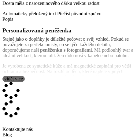
Dcera měla z narozeninového dárku velkou radost.
Automaticky přeložený text.
Přečíst původní zprávu
Popis
Personalizovaná peněženka
Stejně jako o doplňky je důležité pečovat o svůj vzhled. Pokud se
považujete za perfekcionisty, co se týče každého detailu,
doporučujeme naši
peněženku s fotografiemi
. Má podlouhlý tvar a
ideální velikost, kterou tolik žen rádo nosí v kabelce nebo batohu.
Je vyrobena ze syntetické kůže a má magnetické zapínání pro větší
ochranu a bezpečnost. Na rozdíl od těch, které najdete v jiných
obchodech, lze tyto dámské peněženky přizpůsobit vašim
vidět více
oblíbeným fotografiím a textům. Pokud nevíte,
jak peněženku
vyrobit
, je to velmi jednoduché, protože si do ní můžete přidat, co
chcete, ale také vám dáváme možnost vybrat si některou z našich
předpřipravených šablon a během několika minut získáte ten
nejoriginálnější model.
Má místo na bankovky, tři kreditní karty, průkaz totožnosti a prostor
na mince se zipem a je velmi kompletní! Protože chceme, abyste
nosili vše, co potřebujete v každodenním životě, dobře chráněné a
Kontaktujte nás
stylové. Je to ideální a velmi praktický dárek k datům, jako je Den
Blog
matek nebo narozeniny.