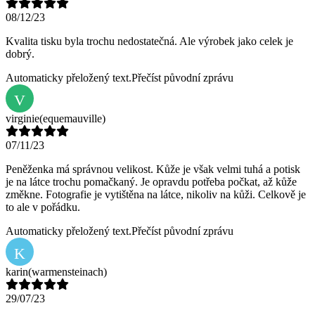
08/12/23
Kvalita tisku byla trochu nedostatečná. Ale výrobek jako celek je
dobrý.
Automaticky přeložený text.
Přečíst původní zprávu
V
virginie
(equemauville)
07/11/23
Peněženka má správnou velikost. Kůže je však velmi tuhá a potisk
je na látce trochu pomačkaný. Je opravdu potřeba počkat, až kůže
změkne. Fotografie je vytištěna na látce, nikoliv na kůži. Celkově je
to ale v pořádku.
Automaticky přeložený text.
Přečíst původní zprávu
K
karin
(warmensteinach)
29/07/23