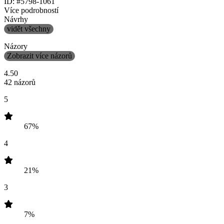
ID: #5798-1061
Více podrobností
Návrhy
vidět všechny
Názory
Zobrazit více názorů
4.50
42 názorů
5
67%
4
21%
3
7%