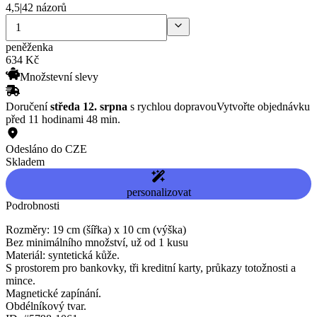
4,5
|
42 názorů
peněženka
634
Kč
Množstevní slevy
Doručení
středa 12. srpna
s rychlou dopravou
Vytvořte objednávku
před 11 hodinami 48 min.
Odesláno do CZE
Skladem
personalizovat
Podrobnosti
Rozměry: 19 cm (šířka) x 10 cm (výška)
Bez minimálního množství, už od 1 kusu
Materiál: syntetická kůže.
S prostorem pro bankovky, tři kreditní karty, průkazy totožnosti a
mince.
Magnetické zapínání.
Obdélníkový tvar.