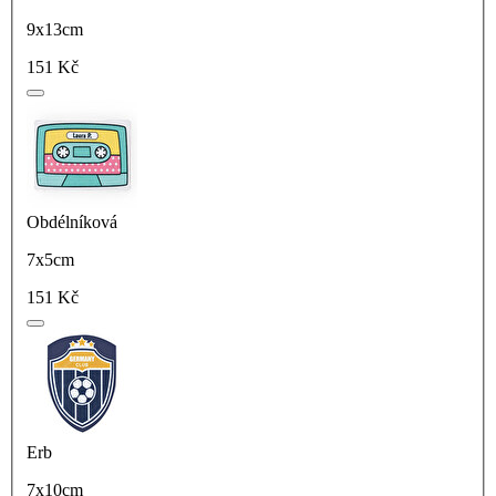
9x13cm
151 Kč
Obdélníková
7x5cm
151 Kč
Erb
7x10cm