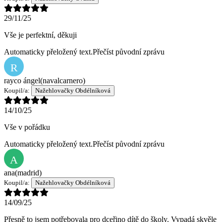
29/11/25
Vše je perfektní, děkuji
Automaticky přeložený text.
Přečíst původní zprávu
R
rayco ángel
(navalcarnero)
Koupil/a:
Nažehlovačky Obdélníková
14/10/25
Vše v pořádku
Automaticky přeložený text.
Přečíst původní zprávu
A
ana
(madrid)
Koupil/a:
Nažehlovačky Obdélníková
14/09/25
Přesně to jsem potřebovala pro dceřino dítě do školy. Vypadá skvěle