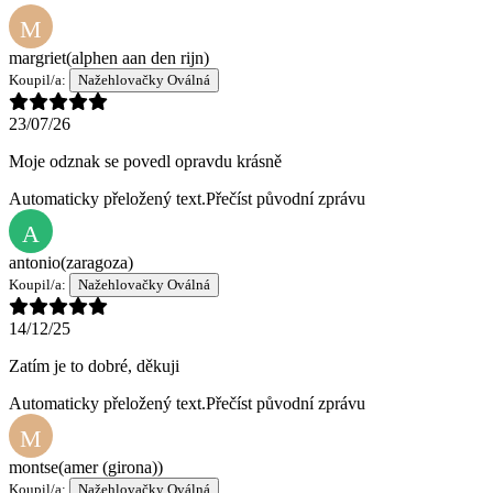
M
margriet
(alphen aan den rijn)
Koupil/a:
Nažehlovačky Oválná
23/07/26
Moje odznak se povedl opravdu krásně
Automaticky přeložený text.
Přečíst původní zprávu
A
antonio
(zaragoza)
Koupil/a:
Nažehlovačky Oválná
14/12/25
Zatím je to dobré, děkuji
Automaticky přeložený text.
Přečíst původní zprávu
M
montse
(amer (girona))
Koupil/a:
Nažehlovačky Oválná