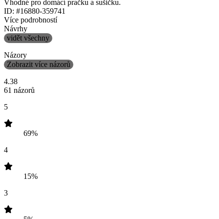
Vhodné pro domácí pračku a sušičku.
ID: #16880-359741
Více podrobností
Návrhy
vidět všechny
Názory
Zobrazit více názorů
4.38
61 názorů
5
69%
4
15%
3