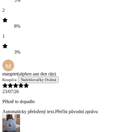
5%
2
8%
1
3%
M
margriet
(alphen aan den rijn)
Koupil/a:
Nažehlovačky Oválná
23/07/26
Pěkně to dopadlo
Automaticky přeložený text.
Přečíst původní zprávu