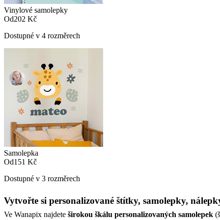
Vinylové samolepky
Od
202 Kč
Dostupné v 4 rozměrech
Samolepka
Od
151 Kč
Dostupné v 3 rozměrech
Vytvořte si personalizované štítky, samolepky, nálep
Ve Wanapix najdete
širokou škálu personalizovaných samolepek
(š