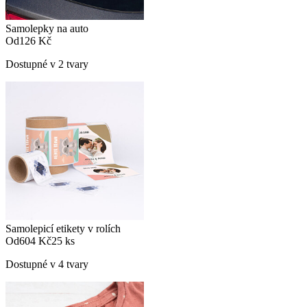
Samolepky na auto
Od
126 Kč
Dostupné v 2 tvary
Samolepicí etikety v rolích
Od
604 Kč
25 ks
Dostupné v 4 tvary