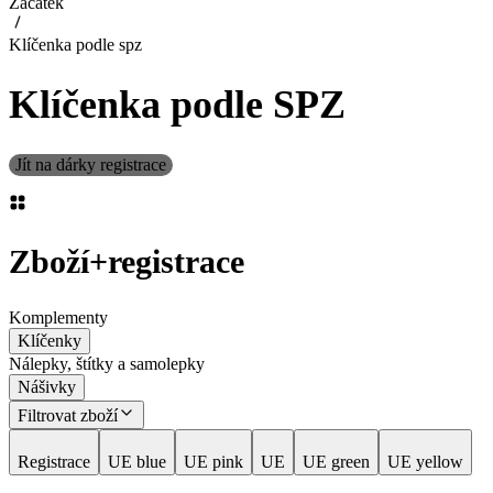
Začátek
Klíčenka podle spz
Klíčenka podle SPZ
Jít na dárky registrace
Zboží
+
registrace
Komplementy
Klíčenky
Nálepky, štítky a samolepky
Nášivky
Filtrovat zboží
Registrace
UE blue
UE pink
UE
UE green
UE yellow