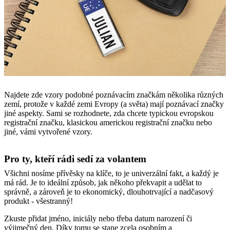
Najdete zde vzory podobné poznávacím značkám několika různých
zemí, protože v každé zemi Evropy (a světa) mají poznávací značky
jiné aspekty. Sami se rozhodnete, zda chcete typickou evropskou
registrační značku, klasickou americkou registrační značku nebo
jiné, vámi vytvořené vzory.
Pro ty, kteří rádi sedí za volantem
Všichni nosíme přívěsky na klíče, to je univerzální fakt, a každý je
má rád. Je to ideální způsob, jak někoho překvapit a udělat to
správně, a zároveň je to ekonomický, dlouhotrvající a nadčasový
produkt - všestranný!
Zkuste přidat jméno, iniciály nebo třeba datum narození či
výjimečný den. Díky tomu se stane zcela osobním a