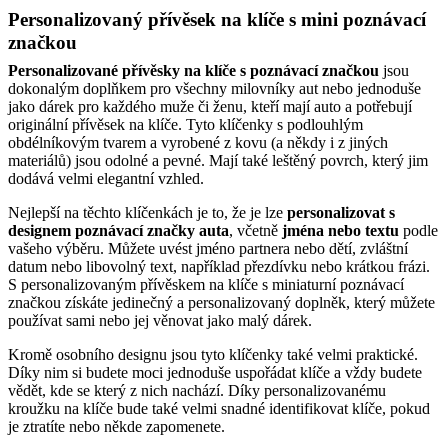
Personalizovaný přívěsek na klíče s mini poznávací
značkou
Personalizované přívěsky na klíče s poznávací značkou
jsou
dokonalým doplňkem pro všechny milovníky aut nebo jednoduše
jako dárek pro každého muže či ženu, kteří mají auto a potřebují
originální přívěsek na klíče. Tyto klíčenky s podlouhlým
obdélníkovým tvarem a vyrobené z kovu (a někdy i z jiných
materiálů) jsou odolné a pevné. Mají také leštěný povrch, který jim
dodává velmi elegantní vzhled.
Nejlepší na těchto klíčenkách je to, že je lze
personalizovat s
designem poznávací značky auta
, včetně
jména nebo textu
podle
vašeho výběru. Můžete uvést jméno partnera nebo dětí, zvláštní
datum nebo libovolný text, například přezdívku nebo krátkou frázi.
S personalizovaným přívěskem na klíče s miniaturní poznávací
značkou získáte jedinečný a personalizovaný doplněk, který můžete
používat sami nebo jej věnovat jako malý dárek.
Kromě osobního designu jsou tyto klíčenky také velmi praktické.
Díky nim si budete moci jednoduše uspořádat klíče a vždy budete
vědět, kde se který z nich nachází. Díky personalizovanému
kroužku na klíče bude také velmi snadné identifikovat klíče, pokud
je ztratíte nebo někde zapomenete.