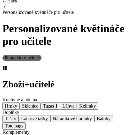
Začátek
Personalizované květináče pro učitele
Personalizované květináče
pro učitele
Jít na dárky učitelé
Zboží
+
učitelé
Kuchyně a jídelna
Hrnky
Sklenice
Tazas 1
Láhve
Kelímky
Doplňky
Tašky
Látkové tašky
Náramkové hodinky
Batohy
Tote bags
Komplementy