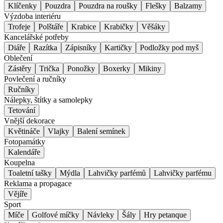
Klíčenky
Pouzdra
Pouzdra na roušky
Flešky
Balzamy
Výzdoba interiéru
Trofeje
Polštáře
Krabice
Krabičky
Věšáky
Kancelářské potřeby
Diáře
Razítka
Zápisníky
Kartičky
Podložky pod myš
Oblečení
Zástěry
Trička
Ponožky
Boxerky
Mikiny
Povlečení a ručníky
Ručníky
Nálepky, štítky a samolepky
Tetování
Vnější dekorace
Květináče
Vlajky
Balení semínek
Fotopamátky
Kalendáře
Koupelna
Toaletní tašky
Mýdla
Lahvičky parfémů
Lahvičky parfému
Reklama a propagace
Vějíře
Sport
Míče
Golfové míčky
Návleky
Šály
Hry petanque