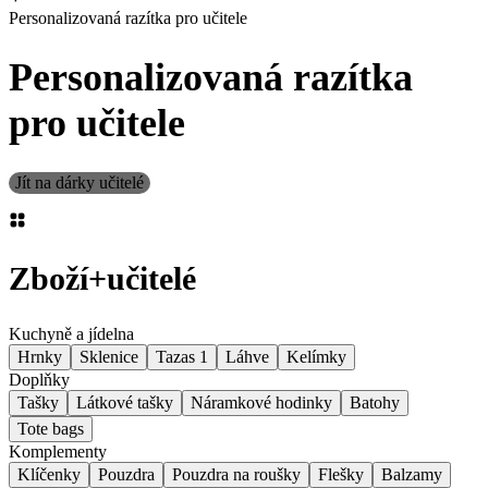
Personalizovaná razítka pro učitele
Personalizovaná razítka
pro učitele
Jít na dárky učitelé
Zboží
+
učitelé
Kuchyně a jídelna
Hrnky
Sklenice
Tazas 1
Láhve
Kelímky
Doplňky
Tašky
Látkové tašky
Náramkové hodinky
Batohy
Tote bags
Komplementy
Klíčenky
Pouzdra
Pouzdra na roušky
Flešky
Balzamy