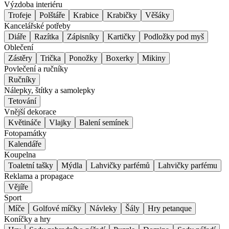
Výzdoba interiéru
Trofeje
Polštáře
Krabice
Krabičky
Věšáky
Kancelářské potřeby
Diáře
Razítka
Zápisníky
Kartičky
Podložky pod myš
Oblečení
Zástěry
Trička
Ponožky
Boxerky
Mikiny
Povlečení a ručníky
Ručníky
Nálepky, štítky a samolepky
Tetování
Vnější dekorace
Květináče
Vlajky
Balení semínek
Fotopamátky
Kalendáře
Koupelna
Toaletní tašky
Mýdla
Lahvičky parfémů
Lahvičky parfému
Reklama a propagace
Vějíře
Sport
Míče
Golfové míčky
Návleky
Šály
Hry petanque
Koníčky a hry