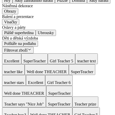
Hry
Sady zahradního nářadí
Puzzle
Domina
Sady nářadí
Nástěnná dekorace
Obrazy
Balení a prezentace
Visačky
Oslavy a párty
Pláště superhrdina
Ubrousky
Děti a dětská výzdoba
Polštáře na podlahu
Filtrovat zboží
Excellent
SuperTeacher
Girl Teacher 5
teacher text
teacher like
Well done THEACHER
SuperTeacher
teacher stars
Excellent
Girl Teacher 6
Well done THEACHER
SuperTeacher
Teacher says "Nice Job"
SuperTeacher
Teacher prize
Teacher boy3
Well done THEACHER
Girl Teacher 5