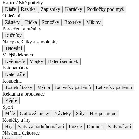
Kancelářské potřeby
Diáře
Razítka
Zápisníky
Kartičky
Podložky pod myš
Oblečení
Zástěry
Trička
Ponožky
Boxerky
Mikiny
Povlečení a ručníky
Ručníky
Nálepky, štítky a samolepky
Tetování
Vnější dekorace
Květináče
Vlajky
Balení semínek
Fotopamátky
Kalendáře
Koupelna
Toaletní tašky
Mýdla
Lahvičky parfémů
Lahvičky parfému
Reklama a propagace
Vějíře
Sport
Míče
Golfové míčky
Návleky
Šály
Hry petanque
Koníčky a hry
Hry
Sady zahradního nářadí
Puzzle
Domina
Sady nářadí
Nástěnná dekorace