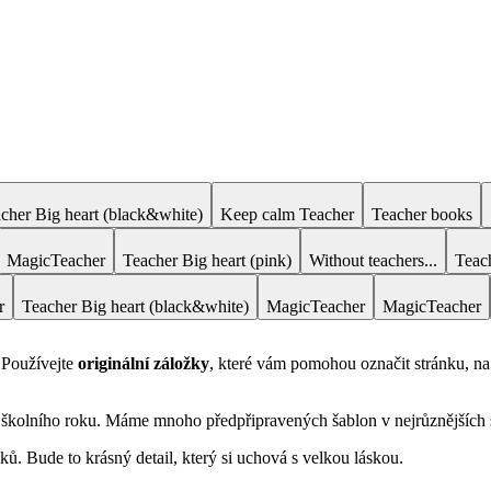
cher Big heart (black&white)
Keep calm Teacher
Teacher books
MagicTeacher
Teacher Big heart (pink)
Without teachers...
Teach
r
Teacher Big heart (black&white)
MagicTeacher
MagicTeacher
 Používejte
originální záložky
, které vám pomohou označit stránku, na
kolního roku. Máme mnoho předpřipravených šablon v nejrůznějších sty
ků. Bude to krásný detail, který si uchová s velkou láskou.