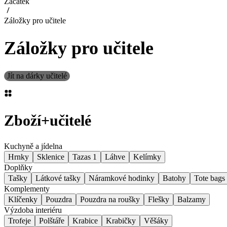
Začátek
Záložky pro učitele
Záložky pro učitele
Jít na dárky učitelé
Zboží
+
učitelé
Kuchyně a jídelna
Hrnky
Sklenice
Tazas 1
Láhve
Kelímky
Doplňky
Tašky
Látkové tašky
Náramkové hodinky
Batohy
Tote bags
Komplementy
Klíčenky
Pouzdra
Pouzdra na roušky
Flešky
Balzamy
Výzdoba interiéru
Trofeje
Polštáře
Krabice
Krabičky
Věšáky