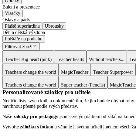
Obrazy
Balení a prezentace
Visačky
Oslavy a párty
Pláště superhrdina
Ubrousky
Děti a dětská výzdoba
Polštáře na podlahu
Filtrovat zboží
Teacher Big heart (pink)
Teacher hearts
Without teachers...
Tea
Teachers change the world
MagicTeacher
Teacher Superpower
Teachers change the world
Super teacher (Pencils)
MagicTeache
Personalizované záložky pro učitele
Neničte listy svých knih a dokumentů tím, že jim budete ohýbat rohy.
navrhnout přesně podle svých představ.
Naše
záložky pro pedagogy
jsou skvělým dárkem od žáků na konec š
Vytvořte
záložku s fotkou
a věnujte ji svému učiteli jménem všech žá