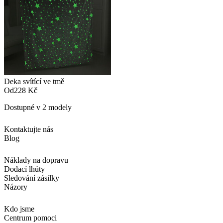
Deka svítící ve tmě
Od
228 Kč
Dostupné v 2 modely
Kontaktujte nás
Blog
Náklady na dopravu
Dodací lhůty
Sledování zásilky
Názory
Kdo jsme
Centrum pomoci