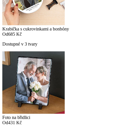
Krabička s cukrovinkami a bonbóny
Od
685 Kč
Dostupné v 3 tvary
Foto na břidlici
Od
431 Kč