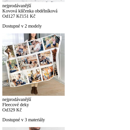
nejprodávanější
Kovová klíčenka obdélníková
Od
127 Kč
151 Kč
Dostupné v 2 modely
nejprodávanější
Fleecové deky
Od
329 Kč
Dostupné v 3 materiály