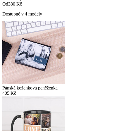
Od
380 Kč
Dostupné v 4 modely
Pánská koženková peněženka
405 Kč