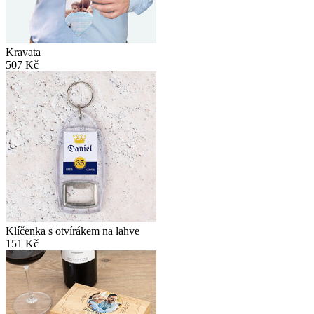
Kravata
507 Kč
Klíčenka s otvírákem na lahve
151 Kč