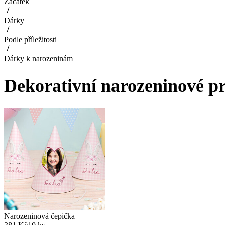
Začátek
Dárky
Podle příležitosti
Dárky k narozeninám
Dekorativní narozeninové p
Narozeninová čepička