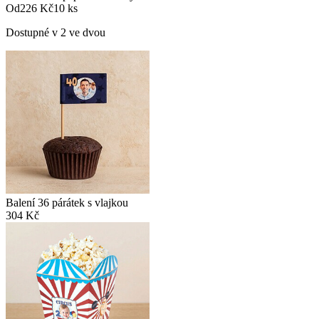
Od
226 Kč
10 ks
Dostupné v 2 ve dvou
Balení 36 párátek s vlajkou
304 Kč