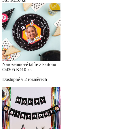
381 Kč
10 ks
Narozeninové talíře z kartonu
Od
305 Kč
10 ks
Dostupné v 2 rozměrech