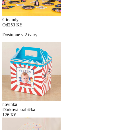
Girlandy
Od
253 Kč
Dostupné v 2 tvary
novinka
Dárková krabička
126 Kč