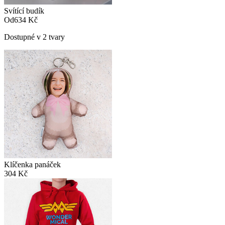
Svítící budík
Od
634 Kč
Dostupné v 2 tvary
Klíčenka panáček
304 Kč