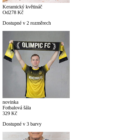
Keramický květináč
Od
278 Kč
Dostupné v 2 rozměrech
novinka
Fotbalová šála
329 Kč
Dostupné v 3 barvy