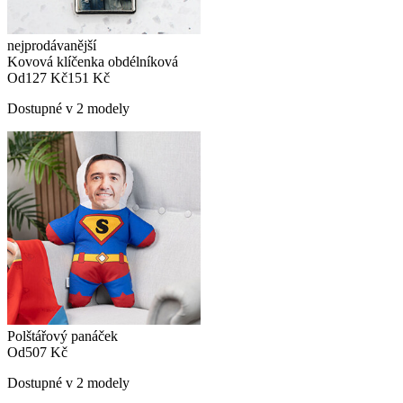
nejprodávanější
Kovová klíčenka obdélníková
Od
127 Kč
151 Kč
Dostupné v 2 modely
Polštářový panáček
Od
507 Kč
Dostupné v 2 modely