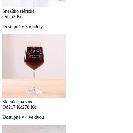
Sněžítko sférické
Od
253 Kč
Dostupné v 3 modely
Sklenice na víno
Od
217 Kč
278 Kč
Dostupné v 4 ve dvou