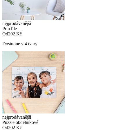
nejprodávanější
PrinTile
Od
202 Kč
Dostupné v 4 tvary
nejprodávanější
Puzzle obdélníkové
Od
202 Kč