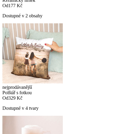
Keramický hrnek
Od
177 Kč
Dostupné v 2 obsahy
nejprodávanější
Polštář s fotkou
Od
329 Kč
Dostupné v 4 tvary