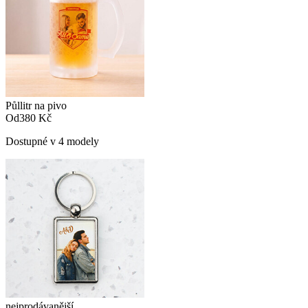
Půllitr na pivo
Od
380 Kč
Dostupné v 4 modely
nejprodávanější