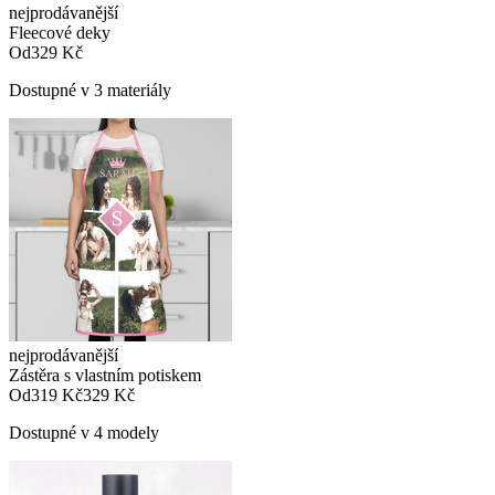
nejprodávanější
Fleecové deky
Od
329 Kč
Dostupné v 3 materiály
nejprodávanější
Zástěra s vlastním potiskem
Od
319 Kč
329 Kč
Dostupné v 4 modely