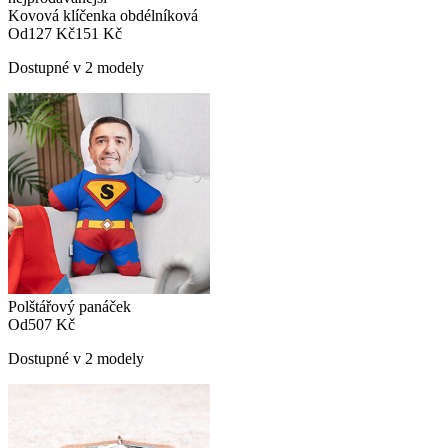
Kovová klíčenka obdélníková
Od
127 Kč
151 Kč
Dostupné v 2 modely
Polštářový panáček
Od
507 Kč
Dostupné v 2 modely